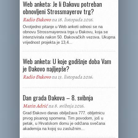
Web anketa: Je li Đakovu potreban
obnovljeni Strossmayerov trg?
Radio Đakovo
na 18. listopada 2016.
Ovotjedno pitanje u Web anketi odnosi se na
obnovu Strossmayerova trga u Đakovu, koja se
intenzivirala nakon 50. Đakovačkih vezova. Ukupna
vrijednost projekta je 13,4...
Web anketa: U koje godišnje doba Vam
je Đakovo najljepše?
Radio Đakovo
na 13. listopada 2016.
Dan grada Đakova – 8. svibnja
Marin Adrić
na 8. svibnja 2016.
Grad Đakovo danas obilježava 777. obljetnicu
prvog pisanog spomena. Tim povodom, još u
petak, u Hrvatskom domu je održana svečana
akademija na kojoj su zaslužnim...