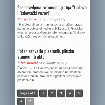
Predstavljena fotomonografija “Đakovo
i Đakovački vezovi”
Marija Adrić
na 29. travnja 2014.
Najfotografiranija manifestacija u našem gradu
danas je dobila još jednu publikaciju. U Gradskoj
vijećnici predstavljena je fotomonografija “Đakovo i
Đakovački vezovi” čiji izdavač je...
Požar zahvatio plastenik, plinsku
stanicu i traktor
Mile Ljubičić
na 7. kolovoza 2013.
Članovi DVD-a Đakovo danas su gasili požar na
otvorenom prostoru koji se proširio na plastenik,
plinsku stanicu i traktor te ograđeni prostor oko
plastenika u...
Page 7 of 7
1
2
3
4
5
6
7