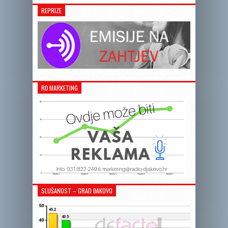
REPRIZE
RĐ MARKETING
SLUŠANOST – GRAD ĐAKOVO