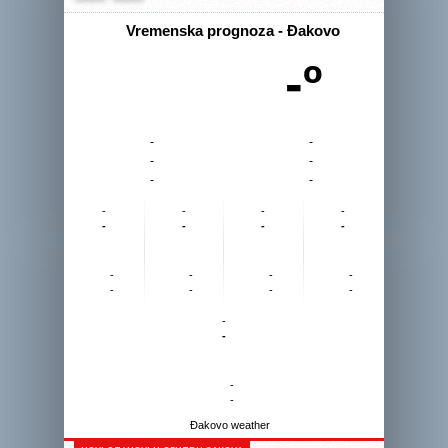
Vremenska prognoza - Đakovo
-º
-
-
-
-
-
-
-
-
-
-
-
-
-
-
-
-
-
-
-
-
-
-
-
-
-
-
Đakovo weather