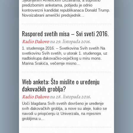
Sjedinjenim Američkim Državama, a suprotno
predizbornim anketama, pobjedu je odnio
kontroverzni kandidat republikanaca Donald Trump.
Novoizabrani američki predsjednik...
Raspored svetih misa – Svi sveti 2016.
Radio Đakovo
na 29. listopada 2016.
1. studenoga 2016. – Svetkovina Svih svetih Na
svetkovinu Svih svetih, u utorak 1. studenoga, uz
nadbiskupa đakovačko-osječkog u miru mons.
Marina Srakića, večernje misno...
Web anketa: Što mislite o uređenju
đakovačkih groblja?
Radio Đakovo
na 28. listopada 2016.
Uoči blagdana Svih svetih dovršeno je uređenje
svih đakovačkih groblja, a nove su aleje, kako se
navodi u priopćenju iz Univerzala, na mjesnim
grobljima u...