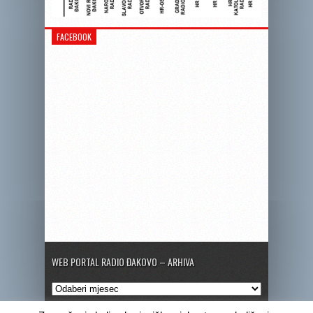
FACEBOOK
WEB PORTAL RADIO ĐAKOVO – ARHIVA
Web
portal
Radio