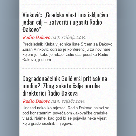
Vinković: „Gradska vlast ima isključivo
jedan cilj – zatvoriti i ugasiti Radio
Đakovo”
Radio Đakovo
na 7. svibnja 2019.
Predsjednik Kluba vijećnika liste Srcem za Đakovo
Zoran Vinković održao je konferenciju za novinare
kojom je, kako je rekao, želio dati podršku Radio
Đakovu, jednom...
Dogradonačelnik Galić vrši pritisak na
medije?: Zbog ankete šalje poruke
direktorici Radio Đakova
Radio Đakovo
na 3. veljače 2019.
Unazad nekoliko mjeseci Radio Đakovo nalazi se
pod konstantnim povećalom đakovačke gradske
vlasti. Naime, kad god bi se pojavila neka vijest
koju gradonačelnik i njegovi...