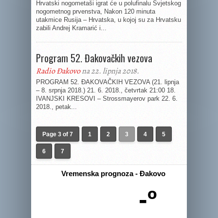
Hrvatski nogometaši igrat će u polufinalu Svjetskog
nogometnog prvenstva, Nakon 120 minuta
utakmice Rusija – Hrvatska, u kojoj su za Hrvatsku
zabili Andrej Kramarić i...
Program 52. Đakovačkih vezova
Radio Đakovo
na 22. lipnja 2018.
PROGRAM 52. ĐAKOVAČKIH VEZOVA (21. lipnja
– 8. srpnja 2018.) 21. 6. 2018., četvrtak 21:00 18.
IVANJSKI KRESOVI – Strossmayerov park 22. 6.
2018., petak...
Page 3 of 7
1
2
3
4
5
6
7
Vremenska prognoza - Đakovo
-º