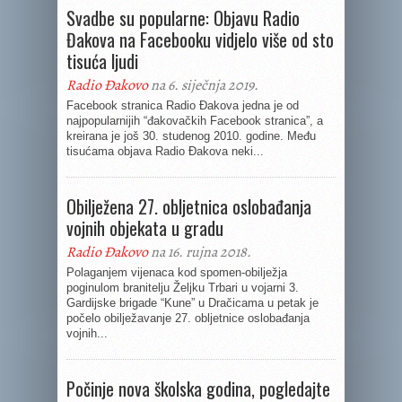
Svadbe su popularne: Objavu Radio
Đakova na Facebooku vidjelo više od sto
tisuća ljudi
Radio Đakovo
na 6. siječnja 2019.
Facebook stranica Radio Đakova jedna je od
najpopularnijih “đakovačkih Facebook stranica”, a
kreirana je još 30. studenog 2010. godine. Među
tisućama objava Radio Đakova neki...
Obilježena 27. obljetnica oslobađanja
vojnih objekata u gradu
Radio Đakovo
na 16. rujna 2018.
Polaganjem vijenaca kod spomen-obilježja
poginulom branitelju Željku Trbari u vojarni 3.
Gardijske brigade “Kune” u Dračicama u petak je
počelo obilježavanje 27. obljetnice oslobađanja
vojnih...
Počinje nova školska godina, pogledajte