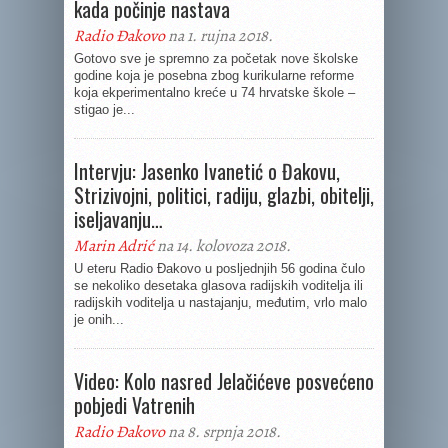
kada počinje nastava
Radio Đakovo
na 1. rujna 2018.
Gotovo sve je spremno za početak nove školske
godine koja je posebna zbog kurikularne reforme
koja ekperimentalno kreće u 74 hrvatske škole –
stigao je...
Intervju: Jasenko Ivanetić o Đakovu,
Strizivojni, politici, radiju, glazbi, obitelji,
iseljavanju…
Marin Adrić
na 14. kolovoza 2018.
U eteru Radio Đakovo u posljednjih 56 godina čulo
se nekoliko desetaka glasova radijskih voditelja ili
radijskih voditelja u nastajanju, međutim, vrlo malo
je onih...
Video: Kolo nasred Jelačićeve posvećeno
pobjedi Vatrenih
Radio Đakovo
na 8. srpnja 2018.