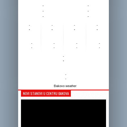
-
-
-
-
-
-
-
-
-
-
-
-
-
-
-
-
-
-
-
-
-
-
-
-
-
-
Đakovo weather
NOVI STANOVI U CENTRU ĐAKOVA
Reprodukto
videozapis