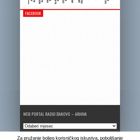
FACEBOOK
WEB PORTAL RADIO ĐAKOVO – ARHIVA
Web
portal
Radio
Za pružanje boljeg korisničkog iskustva, poboljšanje