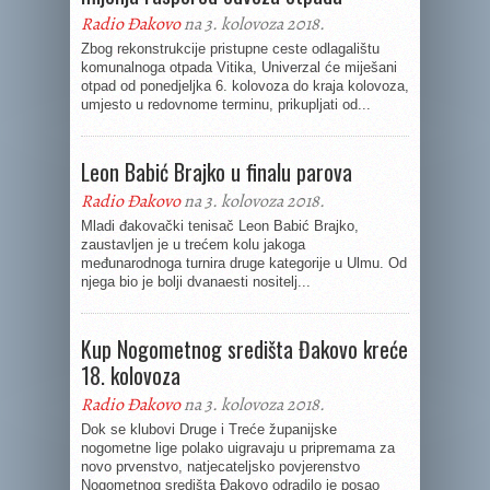
Radio Đakovo
na 3. kolovoza 2018.
Zbog rekonstrukcije pristupne ceste odlagalištu
komunalnoga otpada Vitika, Univerzal će miješani
otpad od ponedjeljka 6. kolovoza do kraja kolovoza,
umjesto u redovnome terminu, prikupljati od...
Leon Babić Brajko u finalu parova
Radio Đakovo
na 3. kolovoza 2018.
Mladi đakovački tenisač Leon Babić Brajko,
zaustavljen je u trećem kolu jakoga
međunarodnoga turnira druge kategorije u Ulmu. Od
njega bio je bolji dvanaesti nositelj...
Kup Nogometnog središta Đakovo kreće
18. kolovoza
Radio Đakovo
na 3. kolovoza 2018.
Dok se klubovi Druge i Treće županijske
nogometne lige polako uigravaju u pripremama za
novo prvenstvo, natjecateljsko povjerenstvo
Nogometnog središta Đakovo odradilo je posao