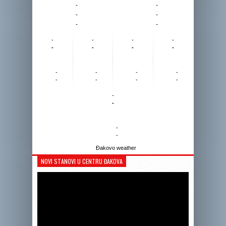
-
-
-
-
-
-
-
-
-
-
-
-
-
-
-
-
-
-
-
-
-
-
-
-
-
-
Đakovo weather
NOVI STANOVI U CENTRU ĐAKOVA
Reprodukto
videozapis