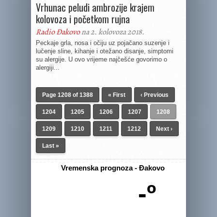
Vrhunac peludi ambrozije krajem
kolovoza i početkom rujna
Radio Đakovo
na 2. kolovoza 2018.
Peckaje grla, nosa i očiju uz pojačano suzenje i
lučenje sline, kihanje i otežano disanje, simptomi
su alergije. U ovo vrijeme najčešće govorimo o
alergiji...
Page 1208 of 1388
« First
‹ Previous
1204
1205
1206
1207
1208
1209
1210
1211
1212
Next ›
Last »
Vremenska prognoza - Đakovo
-º