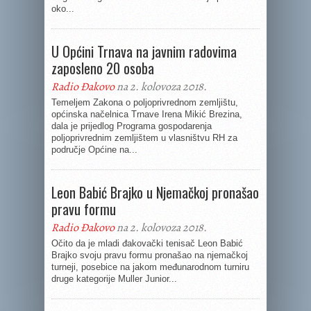
oko...
U Općini Trnava na javnim radovima
zaposleno 20 osoba
Radio Đakovo
na 2. kolovoza 2018.
Temeljem Zakona o poljoprivrednom zemljištu,
općinska načelnica Trnave Irena Mikić Brezina,
dala je prijedlog Programa gospodarenja
poljoprivrednim zemljištem u vlasništvu RH za
područje Općine na...
Leon Babić Brajko u Njemačkoj pronašao
pravu formu
Radio Đakovo
na 2. kolovoza 2018.
Očito da je mladi đakovački tenisač Leon Babić
Brajko svoju pravu formu pronašao na njemačkoj
turneji, posebice na jakom međunarodnom turniru
druge kategorije Muller Junior...