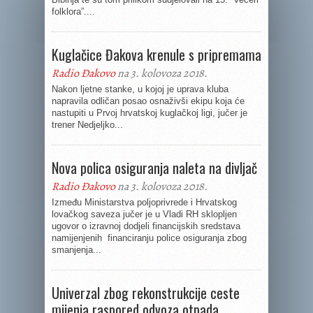
folklora”....
Kuglačice Đakova krenule s pripremama
Radio Đakovo
na 3. kolovoza 2018.
Nakon ljetne stanke, u kojoj je uprava kluba
napravila odličan posao osnaživši ekipu koja će
nastupiti u Prvoj hrvatskoj kuglačkoj ligi, jučer je
trener Nedjeljko...
Nova polica osiguranja naleta na divljač
Radio Đakovo
na 3. kolovoza 2018.
Između Ministarstva poljoprivrede i Hrvatskog
lovačkog saveza jučer je u Vladi RH sklopljen
ugovor o izravnoj dodjeli financijskih sredstava
namijenjenih financiranju police osiguranja zbog
smanjenja...
Univerzal zbog rekonstrukcije ceste
mijenja raspored odvoza otpada