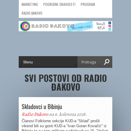
MARKETING
POGREBNE OBAVIJESTI
PROGRAM
RADIO ĐAKOVO
SVI POSTOVI OD RADIO
ĐAKOVO
Skladovci u Bibinju
Radio Đakovo
na 6. kolovoza 2018.
Članovi Folklorne sekcije KUD-a “Sklad” prošli
vikend bili su gosti KUD-a “Ivan Goran Kovačić” iz
Bibinja te su tom prilikom sudjelovali na 15. “Večeri