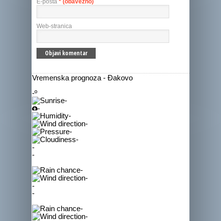
E-pošta
* (obavezno)
Web-stranica
Vremenska prognoza - Đakovo
-º
-
-
-
-
-
-
-
-
-
-
-
-
-
-