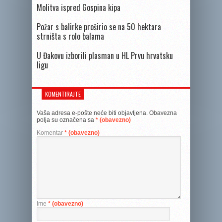
Molitva ispred Gospina kipa
Požar s balirke proširio se na 50 hektara
strništa s rolo balama
U Đakovu izborili plasman u HL Prvu hrvatsku
ligu
KOMENTIRAJTE
Vaša adresa e-pošte neće biti objavljena.
Obavezna
polja su označena sa
* (obavezno)
Komentar
* (obavezno)
Ime
* (obavezno)