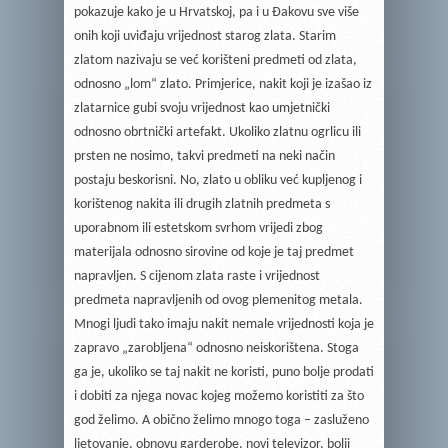
pokazuje kako je u Hrvatskoj, pa i u Đakovu sve više
onih koji uviđaju vrijednost starog zlata. Starim
zlatom nazivaju se već korišteni predmeti od zlata,
odnosno „lom“ zlato. Primjerice, nakit koji je izašao iz
zlatarnice gubi svoju vrijednost kao umjetnički
odnosno obrtnički artefakt. Ukoliko zlatnu ogrlicu ili
prsten ne nosimo, takvi predmeti na neki način
postaju beskorisni. No, zlato u obliku već kupljenog i
korištenog nakita ili drugih zlatnih predmeta s
uporabnom ili estetskom svrhom vrijedi zbog
materijala odnosno sirovine od koje je taj predmet
napravljen. S cijenom zlata raste i vrijednost
predmeta napravljenih od ovog plemenitog metala.
Mnogi ljudi tako imaju nakit nemale vrijednosti koja je
zapravo „zarobljena“ odnosno neiskorištena. Stoga
ga je, ukoliko se taj nakit ne koristi, puno bolje prodati
i dobiti za njega novac kojeg možemo koristiti za što
god želimo. A obično želimo mnogo toga – zasluženo
ljetovanje, obnovu garderobe, novi televizor, bolji