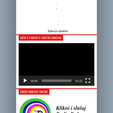
-
-
-
-
Đakovo weather
NOVI STANOVI U CENTRU ĐAKOVA
Reprodukto
videozapis
00:00
01:22
RADIO ĐAKOVO ONLINE