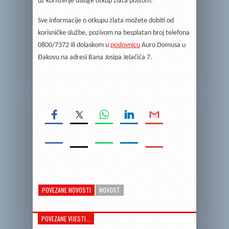
uz korištenje usluge otkup zlata poštom.
Sve informacije o otkupu zlata možete dobiti od
korisničke službe, pozivom na besplatan broj telefona
0800/7372 ili dolaskom u
poslovnicu
Auro Domusa u
Đakovu na adresi Bana Josipa Jelačića 7.
POVEZANE NOVOSTI
NOVOST
POVEZANE VIJESTI...