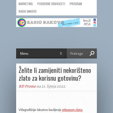
MARKETING
POGREBNE OBAVIJESTI
PROGRAM
RADIO ĐAKOVO
Želite li zamijeniti nekorišteno
zlato za korisnu gotovinu?
RĐ Promo
na 21. lipnja 2022.
Višegodišnje iskustvo bavljenja
otkupom zlata