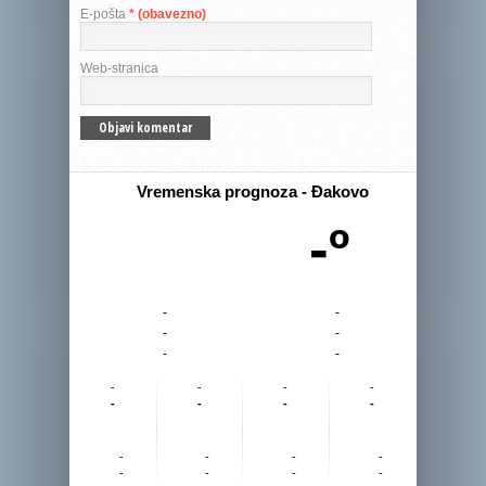
E-pošta
* (obavezno)
Web-stranica
Vremenska prognoza - Đakovo
-º
-
-
-
-
-
-
-
-
-
-
-
-
-
-
-
-
-
-
-
-
-
-