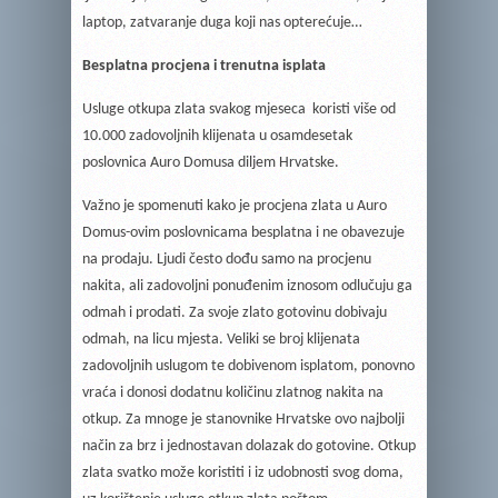
laptop, zatvaranje duga koji nas opterećuje…
Besplatna procjena i trenutna isplata
Usluge otkupa zlata svakog mjeseca koristi više od
10.000 zadovoljnih klijenata u osamdesetak
poslovnica Auro Domusa diljem Hrvatske.
Važno je spomenuti kako je procjena zlata u Auro
Domus-ovim poslovnicama besplatna i ne obavezuje
na prodaju. Ljudi često dođu samo na procjenu
nakita, ali zadovoljni ponuđenim iznosom odlučuju ga
odmah i prodati. Za svoje zlato gotovinu dobivaju
odmah, na licu mjesta. Veliki se broj klijenata
zadovoljnih uslugom te dobivenom isplatom, ponovno
vraća i donosi dodatnu količinu zlatnog nakita na
otkup. Za mnoge je stanovnike Hrvatske ovo najbolji
način za brz i jednostavan dolazak do gotovine. Otkup
zlata svatko može koristiti i iz udobnosti svog doma,