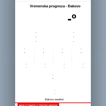
Vremenska prognoza - Đakovo
-º
-
-
-
-
-
-
-
-
-
-
-
-
-
-
-
-
-
-
-
-
-
-
-
-
-
-
Đakovo weather
NOVI STANOVI U CENTRU ĐAKOVA