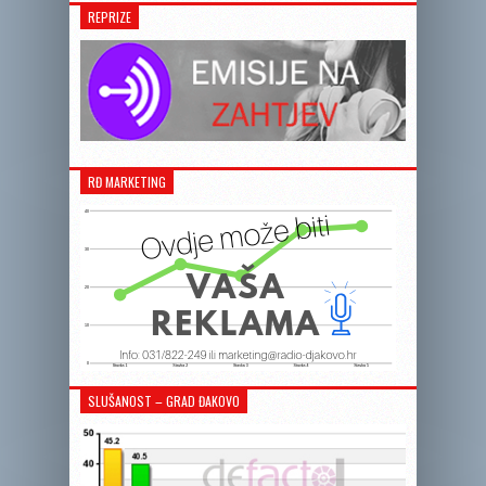
REPRIZE
RĐ MARKETING
SLUŠANOST – GRAD ĐAKOVO