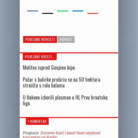
POVEZANE NOVOSTI
NOVOST
POVEZANE VIJESTI...
Molitva ispred Gospina kipa
Požar s balirke proširio se na 50 hektara
strništa s rolo balama
U Đakovu izborili plasman u HL Prvu hrvatsku
ligu
1 KOMENTAR
Pingback:
Zvonimir Kalić i band Noel oduševili
koncertom na Radiju