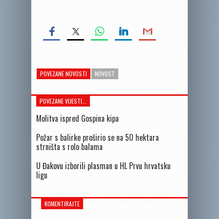
POVEZANE NOVOSTI
NOVOST
POVEZANE VIJESTI...
Molitva ispred Gospina kipa
Požar s balirke proširio se na 50 hektara
strništa s rolo balama
U Đakovu izborili plasman u HL Prvu hrvatsku
ligu
KOMENTIRAJTE