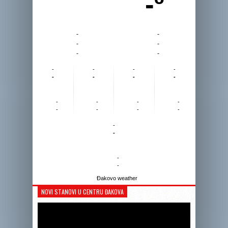
-º
-
-
-
-
-
-
-
-
-
-
-
-
-
-
-
-
-
-
-
-
-
-
-
-
-
-
Đakovo weather
NOVI STANOVI U CENTRU ĐAKOVA
Reprodukto
videozapis