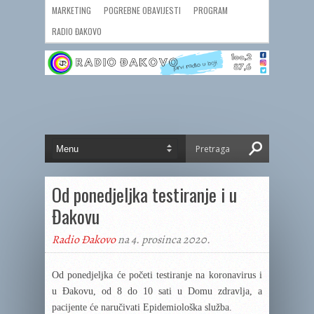
MARKETING
POGREBNE OBAVIJESTI
PROGRAM
RADIO ĐAKOVO
Od ponedjeljka testiranje i u
Đakovu
Radio Đakovo
na 4. prosinca 2020.
Od ponedjeljka će početi testiranje na koronavirus i
u Đakovu, od 8 do 10 sati u Domu zdravlja, a
pacijente će naručivati Epidemiološka služba.