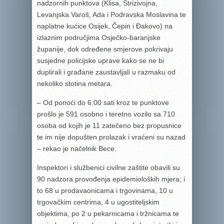
nadzornih punktova (Klisa, Strizivojna,
Levanjska Varoš, Ada i Podravska Moslavina te
naplatne kućice Osijek, Čepin i Đakovo) na
izlaznim područjima Osječko-baranjske
županije, dok određene smjerove pokrivaju
susjedne policijske uprave kako se ne bi
duplirali i građane zaustavljali u razmaku od
nekoliko stotina metara.
– Od ponoći do 6.00 sati kroz te punktove
prošlo je 591 osobno i teretno vozilo sa 710
osoba od kojih je 11 zatečeno bez propusnice
te im nije dopušten prolazak i vraćeni su nazad
– rekao je načelnik Bece.
Inspektori i službenici civilne zaštite obavili su
90 nadzora provođenja epidemioloških mjera; i
to 68 u prodavaonicama i trgovinama, 10 u
trgovačkim centrima, 4 u ugostiteljskim
objektima, po 2 u pekarnicama i tržnicama te