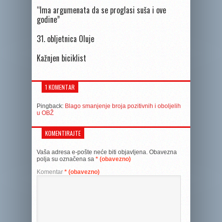
“Ima argumenata da se proglasi suša i ove
godine”
31. obljetnica Oluje
Kažnjen biciklist
1 KOMENTAR
Pingback:
Blago smanjenje broja pozitivnih i oboljelih
u OBŽ
KOMENTIRAJTE
Vaša adresa e-pošte neće biti objavljena.
Obavezna
polja su označena sa
* (obavezno)
Komentar
* (obavezno)