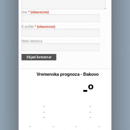
Ime
* (obavezno)
E-pošta
* (obavezno)
Web-stranica
Vremenska prognoza - Đakovo
-º
-
-
-
-
-
-
-
-
-
-