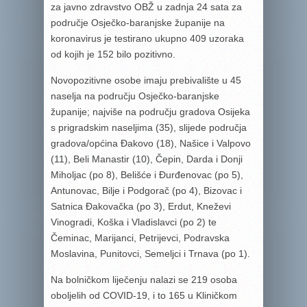
za javno zdravstvo OBŽ u zadnja 24 sata za
područje Osječko-baranjske županije na
koronavirus je testirano ukupno 409 uzoraka
od kojih je 152 bilo pozitivno.
Novopozitivne osobe imaju prebivalište u 45
naselja na području Osječko-baranjske
županije; najviše na području gradova Osijeka
s prigradskim naseljima (35), slijede područja
gradova/općina Đakovo (18), Našice i Valpovo
(11), Beli Manastir (10), Čepin, Darda i Donji
Miholjac (po 8), Belišće i Đurđenovac (po 5),
Antunovac, Bilje i Podgorač (po 4), Bizovac i
Satnica Đakovačka (po 3), Erdut, Kneževi
Vinogradi, Koška i Vladislavci (po 2) te
Čeminac, Marijanci, Petrijevci, Podravska
Moslavina, Punitovci, Semeljci i Trnava (po 1).
Na bolničkom liječenju nalazi se 219 osoba
oboljelih od COVID-19, i to 165 u Kliničkom