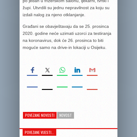
po jedan u frizerskom salonu, ljekarni, tvrtki i
župi. Utvrdili su jednu nepravilnost za koju su
izdali nalog za njeno otklanjanje.
Građani se obavještavaju da se 25. prosinca
2020. godine neće uzimati uzorci za testiranja
na koronavirus, dok će 26. prosinca to biti
moguće samo na drive-in lokaciji u Osijeku.
POVEZANE NOVOSTI
NOVOST
POVEZANE VIJESTI...