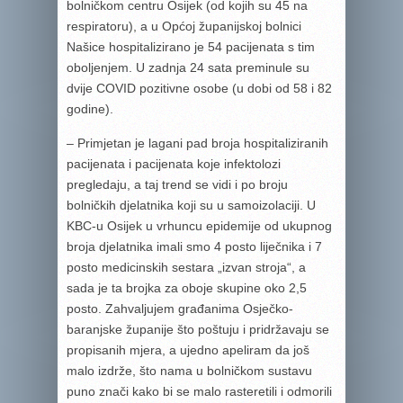
bolničkom centru Osijek (od kojih su 45 na
respiratoru), a u Općoj županijskoj bolnici
Našice hospitalizirano je 54 pacijenata s tim
oboljenjem. U zadnja 24 sata preminule su
dvije COVID pozitivne osobe (u dobi od 58 i 82
godine).
– Primjetan je lagani pad broja hospitaliziranih
pacijenata i pacijenata koje infektolozi
pregledaju, a taj trend se vidi i po broju
bolničkih djelatnika koji su u samoizolaciji. U
KBC-u Osijek u vrhuncu epidemije od ukupnog
broja djelatnika imali smo 4 posto liječnika i 7
posto medicinskih sestara „izvan stroja“, a
sada je ta brojka za oboje skupine oko 2,5
posto. Zahvaljujem građanima Osječko-
baranjske županije što poštuju i pridržavaju se
propisanih mjera, a ujedno apeliram da još
malo izdrže, što nama u bolničkom sustavu
puno znači kako bi se malo rasteretili i odmorili