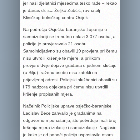
jer naši djelatnici mjesecima teško rade – rekao
je danas dr. sc. Željko Zubčić, ravnatelj
Kliničkog bolničkog centra Osijek.
Na području Osječko-baranjske županije u
samoizolaciji se trenutno nalazi 3.077 osoba, a
policija je provjeravala 21 osobu.
Samoinicijativno su obavili 19 provjera pri čemu
nisu utvrdili kršenje te mjere, a prilikom
provjere dvije dojave građana u jednom slučaju
(u Bilju) traženu osobu nisu zatekli na
prijavljenoj adresi. Policijski službenici obavili su
i 79 nadzora objekata pri čemu nisu utvrdili
kršenje propisanih mjera.
Načelnik Policijske uprave osječko-baranjske
Ladislav Bece zahvalio je građanima na
odgovornom ponašanju, što potvrđuje mali broj
kršenja mjera izolacije i samoizolacije. Naglasio
je kako je od ponoći policija uspostavila osam