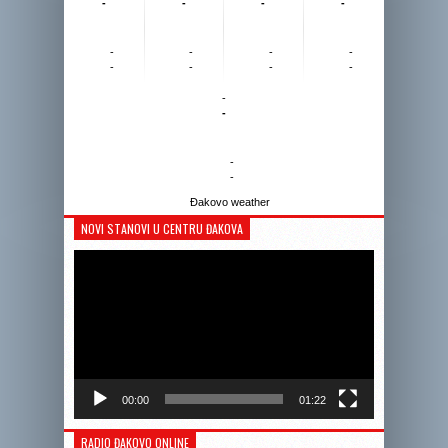
-
-
-
-
-
-
-
-
-
-
-
-
-
-
-
-
Đakovo weather
NOVI STANOVI U CENTRU ĐAKOVA
Reprodukto
videozapis
00:00
01:22
RADIO ĐAKOVO ONLINE