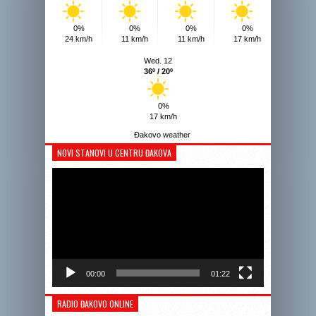
0%
0%
0%
0%
24 km/h
11 km/h
11 km/h
17 km/h
Wed. 12
36º / 20º
0%
17 km/h
Đakovo weather
NOVI STANOVI U CENTRU ĐAKOVA
Reprodukto
videozapis
00:00
01:22
RADIO ĐAKOVO ONLINE