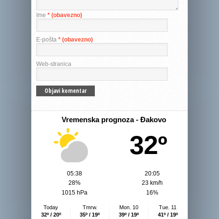
Ime
* (obavezno)
E-pošta
* (obavezno)
Web-stranica
Vremenska prognoza - Đakovo
32º
05:38
20:05
28%
23 km/h
1015 hPa
16%
Today
Tmrw.
Mon. 10
Tue. 11
32º / 20º
35º / 19º
39º / 19º
41º / 19º