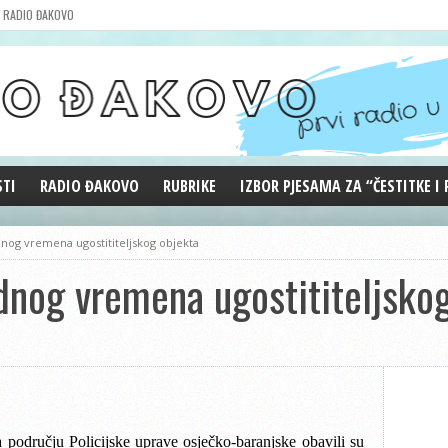
RADIO ĐAKOVO
STI
RADIO ĐAKOVO
RUBRIKE
IZBOR PJESAMA ZA “ČESTITKE I
MARKETING
REPRIZE EMISIJA
nog vremena ugostititeljskog objekta
DOBRE VIBRACIJE
dnog vremena ugostititeljsko
ĐAKOVO GRADE
WEB ANKETA
KOLUMNE
a području Policijske uprave osječko-baranjske obavili su