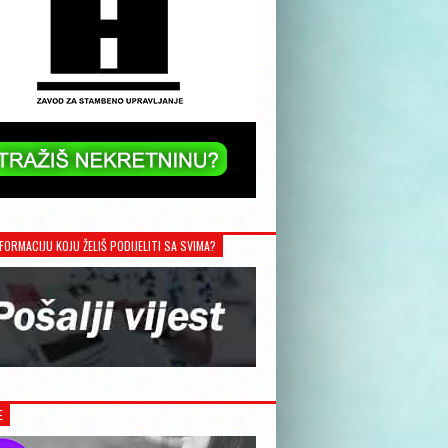
FORMACIJU KOJU ŽELIŠ PODIJELITI SA SVIMA?
E