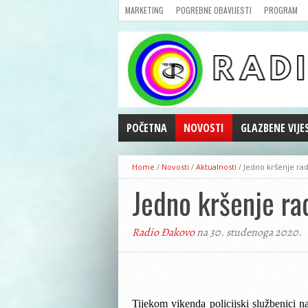
MARKETING
POGREBNE OBAVIJESTI
PROGRAM
POČETNA
NOVOSTI
GLAZBENE VIJE
AKTUALNOSTI
Home
/
Novosti
/
Aktualnosti
/
Jedno kršenje rad
CRNA KRONIKA
Jedno kršenje ra
POLITIKA
ZANIMLJIVOSTI
Radio Đakovo
na 30. studenoga 2020.
GOSPODARSTVO
KULTURA
ŠPORT
REPRIZE EMISIJA
Tijekom vikenda policijski službenici n