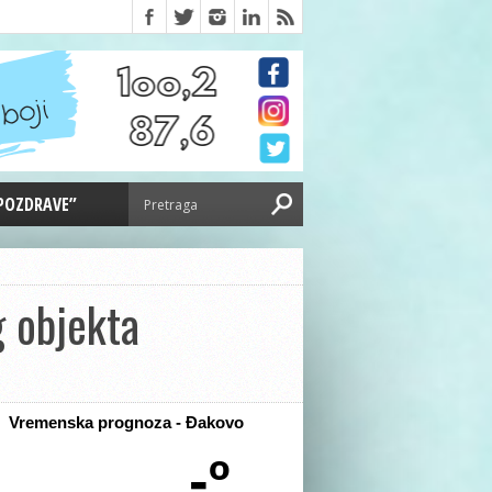
 POZDRAVE”
g objekta
Vremenska prognoza - Đakovo
-º