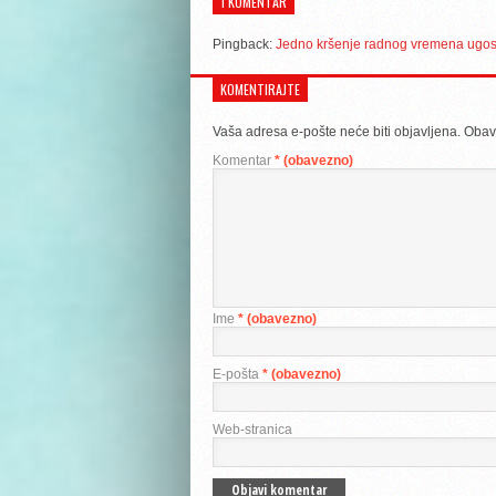
1 KOMENTAR
Pingback:
Jedno kršenje radnog vremena ugosti
KOMENTIRAJTE
Vaša adresa e-pošte neće biti objavljena.
Obav
Komentar
* (obavezno)
Ime
* (obavezno)
E-pošta
* (obavezno)
Web-stranica