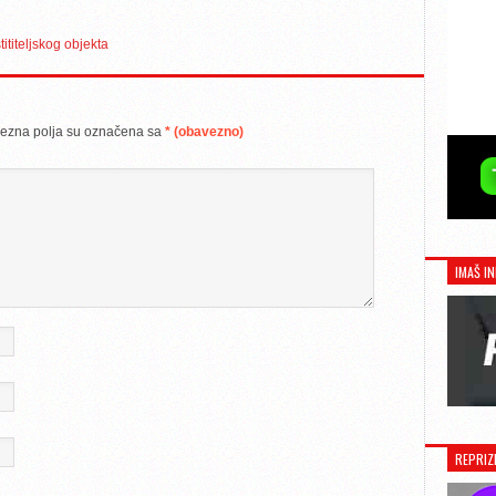
titeljskog objekta
ezna polja su označena sa
* (obavezno)
IMAŠ IN
REPRIZ