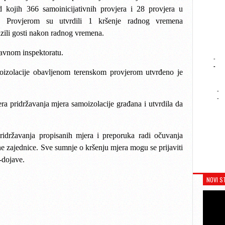
od kojih 366 samoinicijativnih provjera i 28 provjera u
ta. Provjerom su utvrdili 1 kršenje radnog vremena
azili gosti nakon radnog vremena.
žavnom inspektoratu.
-
-
oizolacije obavljenom terenskom provjerom utvrđeno je
-
-
jera pridržavanja mjera samoizolacije građana i utvrdila da
pridržavanja propisanih mjera i preporuka radi očuvanja
upne zajednice. Sve sumnje o kršenju mjera mogu se prijaviti
-dojave.
NOVI S