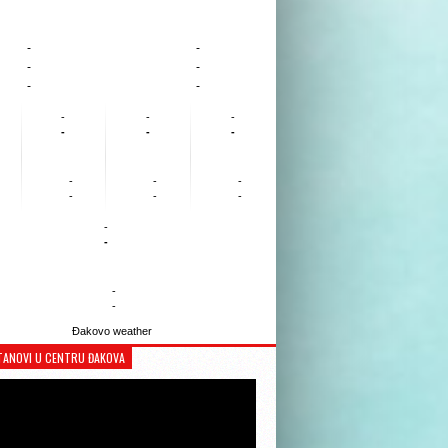
-
-
-
-
-
-
-
-
-
-
-
-
-
-
-
-
-
-
-
-
-
-
Đakovo weather
TANOVI U CENTRU ĐAKOVA
Reproduktor
videozapisa