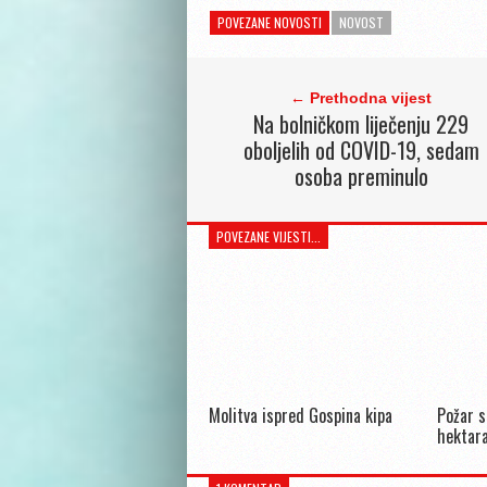
POVEZANE NOVOSTI
NOVOST
← Prethodna vijest
Na bolničkom liječenju 229
oboljelih od COVID-19, sedam
osoba preminulo
POVEZANE VIJESTI...
Molitva ispred Gospina kipa
Požar s
hektara