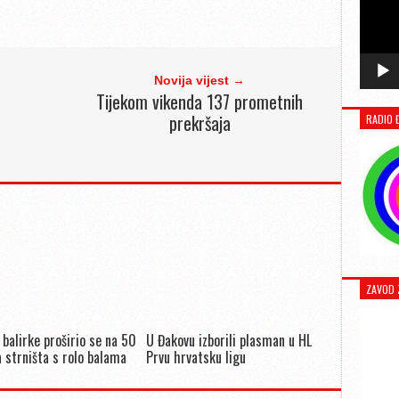
Novija vijest →
Tijekom vikenda 137 prometnih
prekršaja
RADIO 
ZAVOD 
 balirke proširio se na 50
U Đakovu izborili plasman u HL
 strništa s rolo balama
Prvu hrvatsku ligu