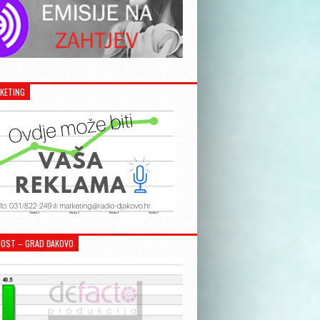
KETING
OST – GRAD ĐAKOVO