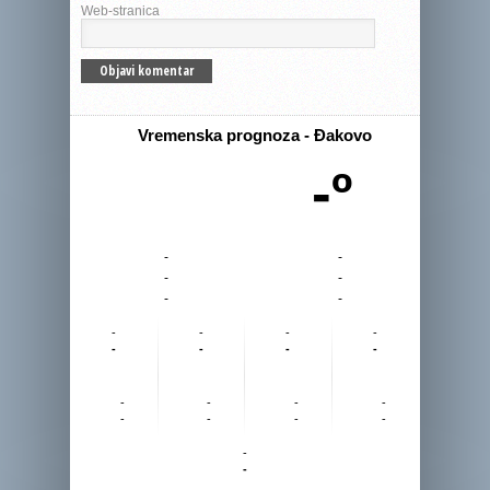
Web-stranica
Vremenska prognoza - Đakovo
-º
-
-
-
-
-
-
-
-
-
-
-
-
-
-
-
-
-
-
-
-
-
-
-
-