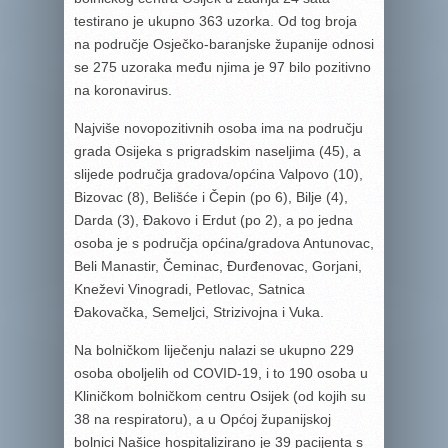
testirano je ukupno 363 uzorka. Od tog broja
na područje Osječko-baranjske županije odnosi
se 275 uzoraka među njima je 97 bilo pozitivno
na koronavirus.
Najviše novopozitivnih osoba ima na području
grada Osijeka s prigradskim naseljima (45), a
slijede područja gradova/općina Valpovo (10),
Bizovac (8), Belišće i Čepin (po 6), Bilje (4),
Darda (3), Đakovo i Erdut (po 2), a po jedna
osoba je s područja općina/gradova Antunovac,
Beli Manastir, Čeminac, Đurđenovac, Gorjani,
Kneževi Vinogradi, Petlovac, Satnica
Đakovačka, Semeljci, Strizivojna i Vuka.
Na bolničkom liječenju nalazi se ukupno 229
osoba oboljelih od COVID-19, i to 190 osoba u
Kliničkom bolničkom centru Osijek (od kojih su
38 na respiratoru), a u Općoj županijskoj
bolnici Našice hospitalizirano je 39 pacijenta s