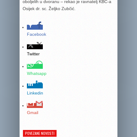
oboljelih u dvoranu – rekao je ravnatelj KBC-a
Osijek dr. sc. Željko Zubčić.
Facebook
Twitter
Whatsapp
Linkedin
Gmail
POVEZANE NOVOSTI