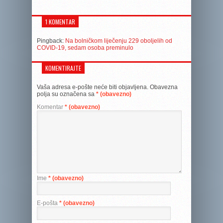
1 KOMENTAR
Pingback:
Na bolničkom liječenju 229 oboljelih od
COVID-19, sedam osoba preminulo
KOMENTIRAJTE
Vaša adresa e-pošte neće biti objavljena.
Obavezna
polja su označena sa
* (obavezno)
Komentar
* (obavezno)
Ime
* (obavezno)
E-pošta
* (obavezno)