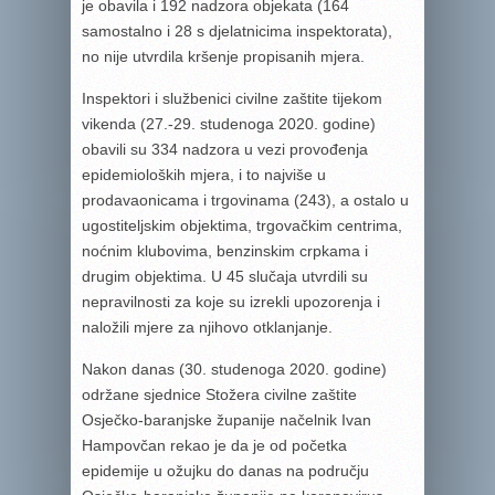
je obavila i 192 nadzora objekata (164
samostalno i 28 s djelatnicima inspektorata),
no nije utvrdila kršenje propisanih mjera.
Inspektori i službenici civilne zaštite tijekom
vikenda (27.-29. studenoga 2020. godine)
obavili su 334 nadzora u vezi provođenja
epidemioloških mjera, i to najviše u
prodavaonicama i trgovinama (243), a ostalo u
ugostiteljskim objektima, trgovačkim centrima,
noćnim klubovima, benzinskim crpkama i
drugim objektima. U 45 slučaja utvrdili su
nepravilnosti za koje su izrekli upozorenja i
naložili mjere za njihovo otklanjanje.
Nakon danas (30. studenoga 2020. godine)
održane sjednice Stožera civilne zaštite
Osječko-baranjske županije načelnik Ivan
Hampovčan rekao je da je od početka
epidemije u ožujku do danas na području