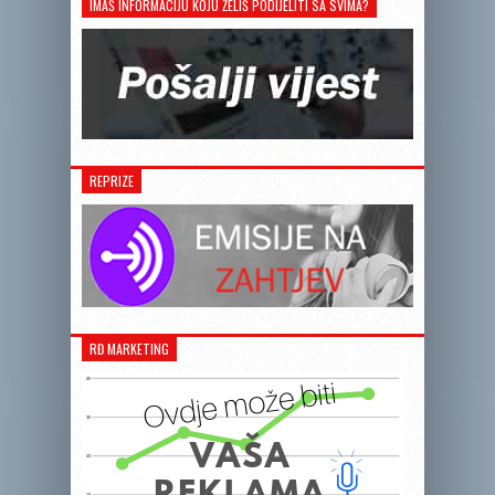
IMAŠ INFORMACIJU KOJU ŽELIŠ PODIJELITI SA SVIMA?
REPRIZE
RĐ MARKETING