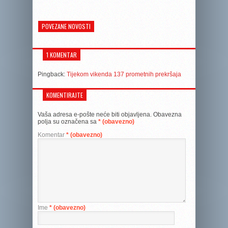
POVEZANE NOVOSTI
1 KOMENTAR
Pingback:
Tijekom vikenda 137 prometnih prekršaja
KOMENTIRAJTE
Vaša adresa e-pošte neće biti objavljena.
Obavezna
polja su označena sa
* (obavezno)
Komentar
* (obavezno)
Ime
* (obavezno)