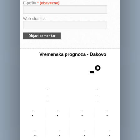
E-pošta
* (obavezno)
Web-stranica
Vremenska prognoza - Đakovo
-º
-
-
-
-
-
-
-
-
-
-
-
-
-
-
-
-
-
-
-
-
-
-