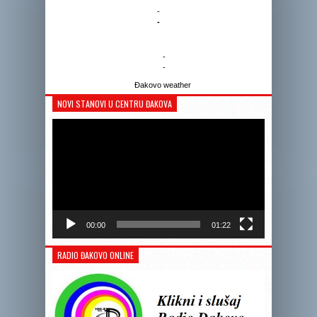
-
-
-
-
Đakovo weather
NOVI STANOVI U CENTRU ĐAKOVA
Reprodukto
videozapis
00:00
01:22
RADIO ĐAKOVO ONLINE