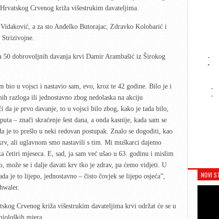
Hrvatskog
C
rvenog križa višestruk
i
m da
vateljima.
 Vidaković, a za sto Anđelko Butorajac, Zdravko Kolobarić i
 Strizivojne.
za 50 dobrovoljnih davanja krvi Damir Arambašić iz Širokog
-
-
bio u vojsci i nastavio sam, evo, kroz te 42 godine. Bilo je i
-
-
ih razloga ili jednostavno zbog nedolaska na akciju
i da je prvo davanje, to u vojsci bilo zbog, kako je tada bilo,
uta – znači skraćenje šest dana, a onda kasnije, kada sam se
da je to prešlo u neki redovan postupak. Znalo se dogoditi, kao
krv, ali uglavnom smo nastavili s tim. Mi muškarci dajemo
a četiri mjeseca. E, sad, ja sam već ušao u 63. godinu i mislim
, može se i dalje davati krv tko je zdrav, pa ćemo vidjeti. U
NOVI S
sada je to lijepo, jednostavno – čisto čovjek se lijepo osjeća”,
chwaler.
tskog Crvenog križa višestrukim davateljima krvi održat će se u
mioloških mjera.