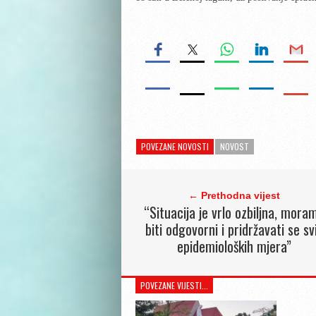
POVEZANE NOVOSTI
NOVOST
← Prethodna vijest
“Situacija je vrlo ozbiljna, mora
biti odgovorni i pridržavati se sv
epidemioloških mjera”
POVEZANE VIJESTI...