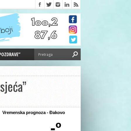
 POZDRAVE”
sjeća”
Vremenska prognoza - Đakovo
-º