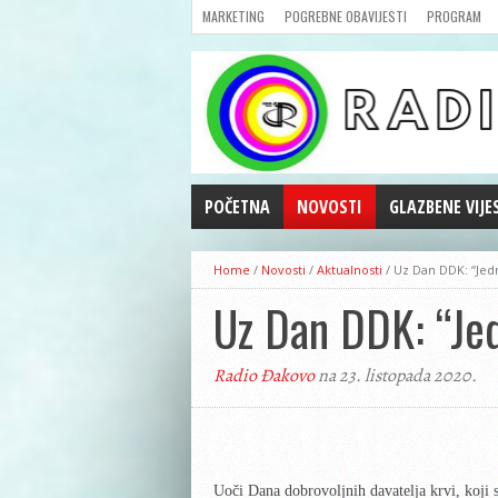
MARKETING
POGREBNE OBAVIJESTI
PROGRAM
POČETNA
NOVOSTI
GLAZBENE VIJE
AKTUALNOSTI
Home
/
Novosti
/
Aktualnosti
/
Uz Dan DDK: “Jedn
CRNA KRONIKA
Uz Dan DDK: “Jed
POLITIKA
ZANIMLJIVOSTI
Radio Đakovo
na 23. listopada 2020.
GOSPODARSTVO
KULTURA
ŠPORT
REPRIZE EMISIJA
Uoči Dana dobrovoljnih da
vatelja
krvi, koji 