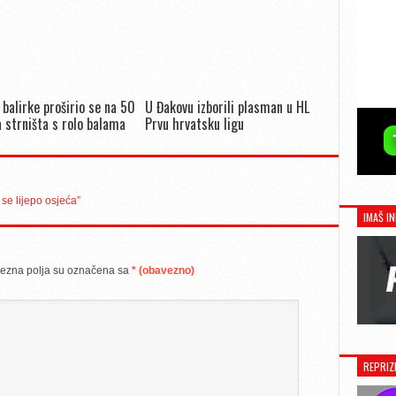
 balirke proširio se na 50
U Đakovu izborili plasman u HL
 strništa s rolo balama
Prvu hrvatsku ligu
se lijepo osjeća”
IMAŠ IN
ezna polja su označena sa
* (obavezno)
REPRIZ