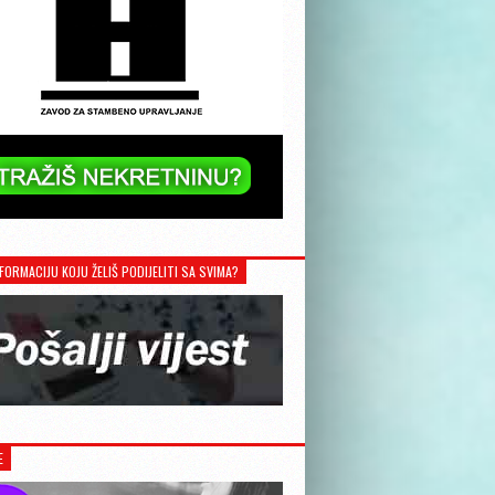
FORMACIJU KOJU ŽELIŠ PODIJELITI SA SVIMA?
E