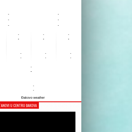
-
-
-
-
-
-
-
-
-
-
-
-
-
-
-
-
-
-
-
-
-
-
Đakovo weather
TANOVI U CENTRU ĐAKOVA
Reproduktor
videozapisa