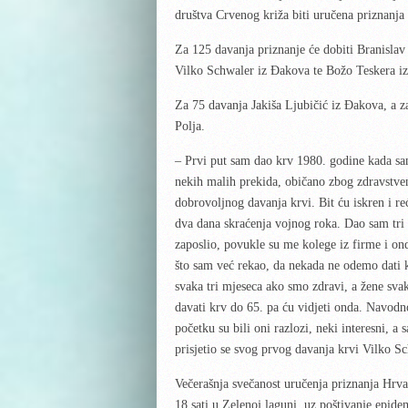
društva Crvenog križa biti uručena
priznanja
Za 125 davanja priznanje će dobiti Branislav
Vilko Schwaler iz Đakova te Božo Teskera iz
Za 75 davanja Jakiša Ljubičić iz Đakova, a 
Polja.
– Prvi put sam dao krv 1980. godine kada sam 
nekih malih prekida, običano zbog zdravstven
dobrovoljnog davanja krvi. Bit ću iskren i reć
dva dana skraćenja vojnog roka. Dao sam tri p
zaposlio, povukle su me kolege iz firme i on
što sam već rekao, da nekada ne odemo dati 
svaka tri mjeseca ako smo zdravi, a žene svak
davati krv do 65. pa ću vidjeti onda. Navodno
početku su bili oni razlozi, neki interesni, a 
prisjetio se svog prvog davanja krvi Vilko S
Večerašnja svečanost uručenja priznanja Hrva
18 sati u Zelenoj laguni, uz poštivanje epide