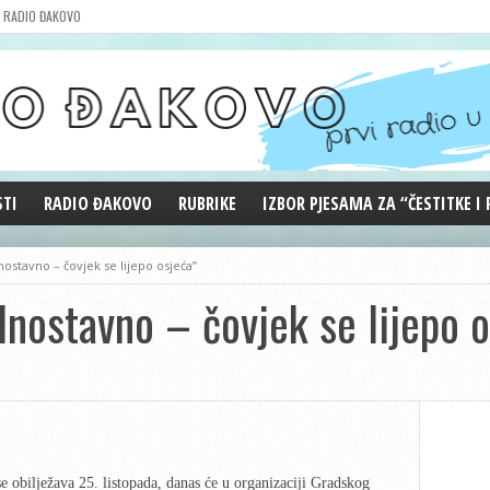
RADIO ĐAKOVO
STI
RADIO ĐAKOVO
RUBRIKE
IZBOR PJESAMA ZA “ČESTITKE I
MARKETING
REPRIZE EMISIJA
ostavno – čovjek se lijepo osjeća”
DOBRE VIBRACIJE
nostavno – čovjek se lijepo o
ĐAKOVO GRADE
WEB ANKETA
KOLUMNE
se obilježava 25. listopada, danas će u organizaciji Gradskog