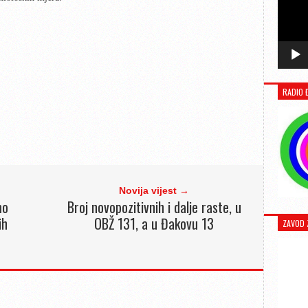
RADIO 
Novija vijest →
mo
Broj novopozitivnih i dalje raste, u
ih
OBŽ 131, a u Đakovu 13
ZAVOD 