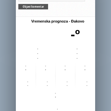
Vremenska prognoza - Đakovo
-º
-
-
-
-
-
-
-
-
-
-
-
-
-
-
-
-
-
-
-
-
-
-
-
-
-