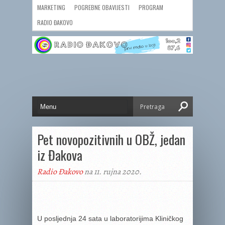
MARKETING
POGREBNE OBAVIJESTI
PROGRAM
RADIO ĐAKOVO
Pet novopozitivnih u OBŽ, jedan
iz Đakova
Radio Đakovo
na 11. rujna 2020.
U posljednja 24 sata u laboratorijima Kliničkog