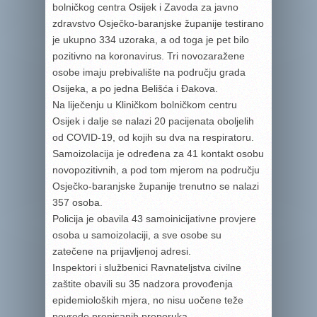
bolničkog centra Osijek i Zavoda za javno
zdravstvo Osječko-baranjske županije testirano
je ukupno 334 uzoraka, a od toga je pet bilo
pozitivno na koronavirus. Tri novozaražene
osobe imaju prebivalište na području grada
Osijeka, a po jedna Belišća i Đakova.
Na liječenju u Kliničkom bolničkom centru
Osijek i dalje se nalazi 20 pacijenata oboljelih
od COVID-19, od kojih su dva na respiratoru.
Samoizolacija je određena za 41 kontakt osobu
novopozitivnih, a pod tom mjerom na području
Osječko-baranjske županije trenutno se nalazi
357 osoba.
Policija je obavila 43 samoinicijativne provjere
osoba u samoizolaciji, a sve osobe su
zatečene na prijavljenoj adresi.
Inspektori i službenici Ravnateljstva civilne
zaštite obavili su 35 nadzora provođenja
epidemioloških mjera, no nisu uočene teže
povrede propisanih preporuka.