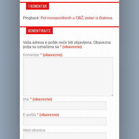
1 KOMENTAR
Pingback:
Pet novopozitivnih u OBŽ, jedan iz Đakova
KOMENTIRAJTE
Vaša adresa e-pošte neće biti objavljena.
Obavezna
polja su označena sa
* (obavezno)
Komentar
* (obavezno)
Ime
* (obavezno)
E-pošta
* (obavezno)
Web-stranica