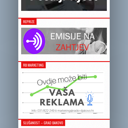
REPRIZE
RĐ MARKETING
SLUŠANOST – GRAD ĐAKOVO