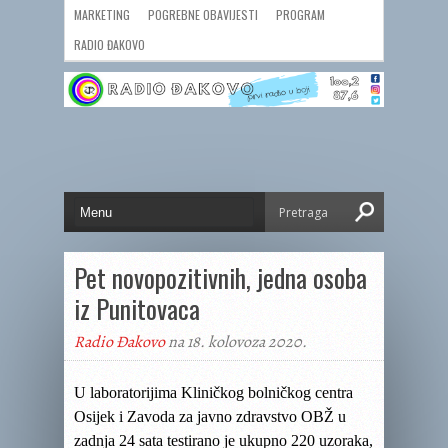
MARKETING
POGREBNE OBAVIJESTI
PROGRAM
RADIO ĐAKOVO
Pet novopozitivnih, jedna osoba
iz Punitovaca
Radio Đakovo
na 18. kolovoza 2020.
U laboratorijima Kliničkog bolničkog centra
Osijek i Zavoda za javno zdravstvo OBŽ u
zadnja 24 sata testirano je ukupno 220 uzoraka,