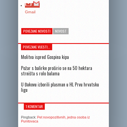
Gmail
POVEZANE NOVOSTI
NOVOST
POVEZANE VIJESTI...
Molitva ispred Gospina kipa
Požar s balirke proširio se na 50 hektara
strništa s rolo balama
U Đakovu izborili plasman u HL Prvu hrvatsku
ligu
1 KOMENTAR
Pingback:
Pet novopozitivnih, jedna osoba iz
Punitovaca