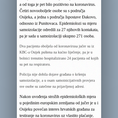
a od toga je pet bilo pozitivno na koronavirus.
Četiri novooboljele osobe su s područja
Osijeka, a jedna s područja Ispostave Đakovo,
odnosno iz Punitovaca.
Epidemiolozi su mjeru
samoizolacije odredili za 27 njihovih kontakata,
pa je sada u samoizolaciji ukupno 271 osoba.
Dva pacijenta oboljela od koronavirusa jučer su iz
KBC-a Osijek puštena na kućno liječenje, pa je u
bolnici trenutno hospitalizirano 24 pacijenta od kojih
su pet na respiratoru.
Policija nije dobila dojave građana o kršenju
samoizolacije, a u osam samoinicijativnih provjera
sve osobe su zatečene na prijavljenoj adresi.
Nakon uvođenja strožih epidemioloških mjera
u pojedinim europskim zemljama od jučer je u i
Osijeku povećan interes hrvatskih građana za
testiranje na koronavirus uz vlastito plaćanje.