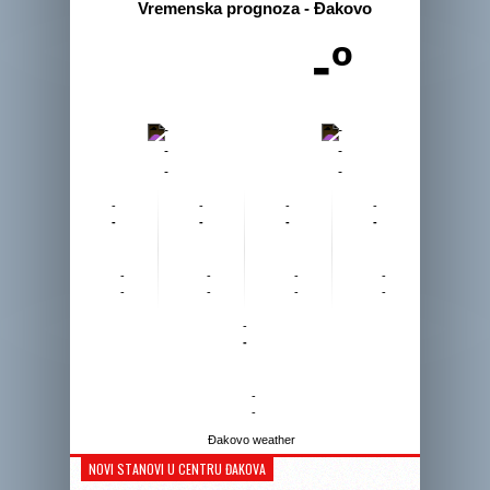
Vremenska prognoza - Đakovo
-º
-
-
-
-
-
-
-
-
-
-
-
-
-
-
-
-
-
-
-
-
-
-
-
-
-
-
Đakovo weather
NOVI STANOVI U CENTRU ĐAKOVA
Reprodukto