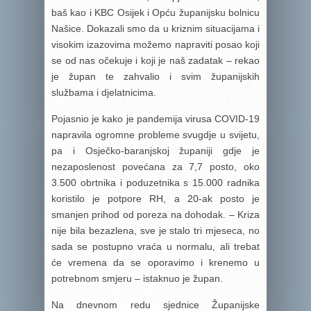
baš kao i KBC Osijek i Opću županijsku bolnicu
Našice. Dokazali smo da u kriznim situacijama i
visokim izazovima možemo napraviti posao koji
se od nas očekuje i koji je naš zadatak – rekao
je župan te zahvalio i svim županijskih
službama i djelatnicima.
Pojasnio je kako je pandemija virusa COVID-19
napravila ogromne probleme svugdje u svijetu,
pa i Osječko-baranjskoj županiji gdje je
nezaposlenost povećana za 7,7 posto, oko
3.500 obrtnika i poduzetnika s 15.000 radnika
koristilo je potpore RH, a 20-ak posto je
smanjen prihod od poreza na dohodak. – Kriza
nije bila bezazlena, sve je stalo tri mjeseca, no
sada se postupno vraća u normalu, ali trebat
će vremena da se oporavimo i krenemo u
potrebnom smjeru – istaknuo je župan.
Na dnevnom redu sjednice Županijske