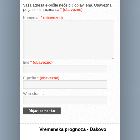
Vaša adresa e-pošte neće biti objavljena.
Obavezna
polja su označena sa
* (obavezno)
Komentar
* (obavezno)
Ime
* (obavezno)
E-pošta
* (obavezno)
Web-stranica
Vremenska prognoza - Đakovo