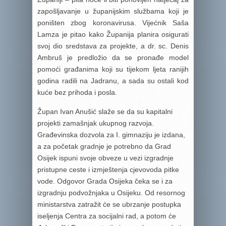
zapošljavanje u županijskim službama koji je
poništen zbog koronavirusa. Vijećnik Saša
Lamza je pitao kako Županija planira osigurati
svoj dio sredstava za projekte, a dr. sc. Denis
Ambruš je predložio da se pronađe model
pomoći građanima koji su tijekom ljeta ranijih
godina radili na Jadranu, a sada su ostali kod
kuće bez prihoda i posla.
Župan Ivan Anušić slaže se da su kapitalni
projekti zamašnjak ukupnog razvoja.
Građevinska dozvola za I. gimnaziju je izdana,
a za početak gradnje je potrebno da Grad
Osijek ispuni svoje obveze u vezi izgradnje
pristupne ceste i izmještenja cjevovoda pitke
vode. Odgovor Grada Osijeka čeka se i za
izgradnju podvožnjaka u Osijeku. Od resornog
ministarstva zatražit će se ubrzanje postupka
iseljenja Centra za socijalni rad, a potom će