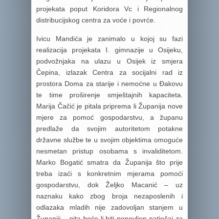
projekata poput Koridora Vc i Regionalnog
distribucijskog centra za voće i povrće.
Ivicu Mandića je zanimalo u kojoj su fazi
realizacija projekata I. gimnazije u Osijeku,
podvožnjaka na ulazu u Osijek iz smjera
Čepina, izlazak Centra za socijalni rad iz
prostora Doma za starije i nemoćne u Đakovu
te time proširenje smještajnih kapaciteta.
Marija Čačić je pitala priprema li Županija nove
mjere za pomoć gospodarstvu, a županu
predlaže da svojim autoritetom potakne
državne službe te u svojim objektima omoguće
nesmetan pristup osobama s invaliditetom.
Marko Bogatić smatra da Županija što prije
treba izaći s konkretnim mjerama pomoći
gospodarstvu, dok Željko Macanić – uz
naznaku kako zbog broja nezaposlenih i
odlazaka mladih nije zadovoljan stanjem u
Županiji – pita hoće li biti ponovljen natječaj za