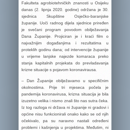
Fakulteta agrobiotehničkih znanosti u Osijeku
danas (2. lipnja 2020. godine) održana je 30.
sjednica Skupštine Osječko-baranjske
županije. Uoči radnog dijela sjednice priređen
je svečani program povodom obilježavanja
Dana Županije. Projiciran je i kraći film o
najvažnijim događanjima i rezultatima u
proteklih godinu dana; od intervencije županije
u vrijeme lanjske najezde komaraca preko
stanja kapitalnih projekata do prevladavanja
krizne situacije s pojavom koronavirausa.
– Dan Županije obilježavamo u specifičnim
okolnostima. Prije tri mjeseca počela je
pandemija koronavirusa, krizna situacija je bila
izuzetno velika i nismo znali što nas sutra čeka.
Iz tog razloga ni država ni županije ni gradovi i
općine nisu funkcionirali onako kako se od njih
očekivalo, pa su naravno nastali određeni
problemi i kašnjenja u projektima. Međutim, ni