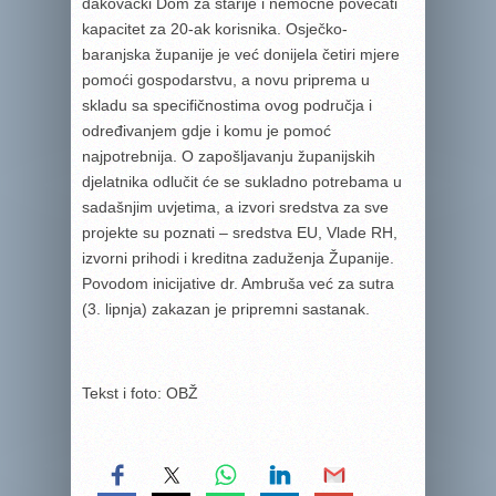
đakovački Dom za starije i nemoćne povećati
kapacitet za 20-ak korisnika. Osječko-
baranjska županije je već donijela četiri mjere
pomoći gospodarstvu, a novu priprema u
skladu sa specifičnostima ovog područja i
određivanjem gdje i komu je pomoć
najpotrebnija. O zapošljavanju županijskih
djelatnika odlučit će se sukladno potrebama u
sadašnjim uvjetima, a izvori sredstva za sve
projekte su poznati – sredstva EU, Vlade RH,
izvorni prihodi i kreditna zaduženja Županije.
Povodom inicijative dr. Ambruša već za sutra
(3. lipnja) zakazan je pripremni sastanak.
Tekst i foto: OBŽ