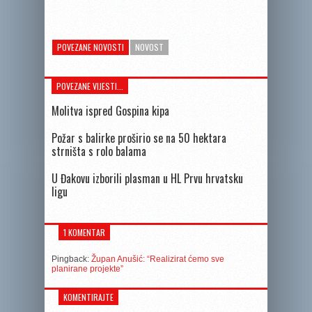
POVEZANE NOVOSTI
NOVOST
POVEZANE VIJESTI...
Molitva ispred Gospina kipa
Požar s balirke proširio se na 50 hektara
strništa s rolo balama
U Đakovu izborili plasman u HL Prvu hrvatsku
ligu
1 KOMENTAR
Pingback:
Župan Anušić: “Realizirat ćemo sve
planirane projekte”
KOMENTIRAJTE