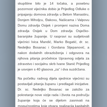
skupštine bilo je 14 točaka, a posebnu
pozornost vijećnika dobio je Prijedlog Odluke o
pripajanju domova zdravlja u Belom Manastiru,
Donjem Miholjcu, Đakovu, Našicama i Valpovu
Domu zdravlja Osijek i promjeni naziva Doma
zdravlja Osijek u Dom zdravlja Osječko-
baranjske županije. U raspravi su sudjelovali
vijećnici Ivica Mandić, Marko Bogatić, dr. sc.
Nedeljko Bosanac i Gordana Stjepanović, a
nakon dodatnih obrazloženja i odgovora na
njihova pitanja pročelnice Upravnog odjela za
zdravstvo i socijalnu skrb Ivane Stanić Prijedlog
je usvojen s 40 glasova „za“ i dva suzdržana.
Na početku radnog dijela sjednice vijećnici su
postavljali pitanja županu i predlagali inicijative.
Dr. sc. Nedeljko Bosanac se založio za
pokretanje nove vizije rada i života na području
županije koja će se dijelom zasnivati na
mogućnostima koje otvara realizacija kapitalnih