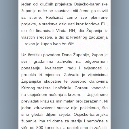
jedan od ključnih projekata Osječko-baranjske
županije neće se zaustaviti niti ćemo ga staviti
sa strane. Realizirat ćemo sve planirane
projekte, a sredstva osigurati kroz fondove EU,
dio će financirati Vlada RH, dio Županija iz
vlastitih sredstva, a dio iz kreditnog zaduženja
– rekao je župan Ivan Anušić.
Uz čestitku povodom Dana Županije, župan je
svim građanima zahvalio na odgovornom
ponašanju, kvalitetom radu i svjesnosti u
protekla tri mjeseca. Zahvalio je vijećnicima
Županijske skupštine te posebno članovima
Kriznog stožera i načelniku Goranu Ivanoviću
na uspješnom nošenju s krizom. – Uspjeli smo
prevladati krizu uz minimalan broj zaraženih. Ni
jedan zdravstveni sustav nije pokleknuo, što
smo gledali diljem svijeta. Osječko-baranjska
županije ima tri doma za starije i nemoćne s
više od 800 korisnika, a uspjeli smo ih zaštititi,