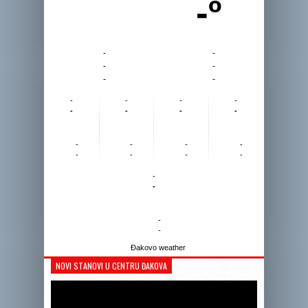
-º
-
-
-
-
-
-
-
-
-
-
-
-
-
-
-
-
-
-
-
-
-
-
-
-
-
-
Đakovo weather
NOVI STANOVI U CENTRU ĐAKOVA
Reprodukto
videozapis