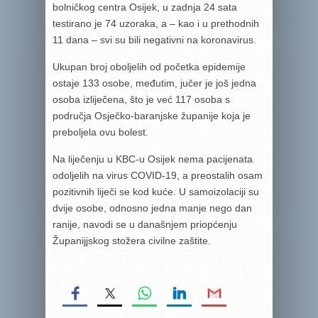
bolničkog centra Osijek, u zadnja 24 sata
testirano je 74 uzoraka, a – kao i u prethodnih
11 dana – svi su bili negativni na koronavirus.
Ukupan broj oboljelih od početka epidemije
ostaje 133 osobe, međutim, jučer je još jedna
osoba izliječena, što je već 117 osoba s
područja Osječko-baranjske županije koja je
preboljela ovu bolest.
Na liječenju u KBC-u Osijek nema pacijenata
odoljelih na virus COVID-19, a preostalih osam
pozitivnih liječi se kod kuće. U samoizolaciji su
dvije osobe, odnosno jedna manje nego dan
ranije, navodi se u današnjem priopćenju
Županijjskog stožera civilne zaštite.