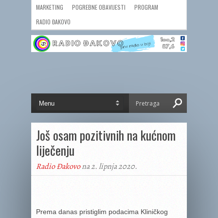
MARKETING
POGREBNE OBAVIJESTI
PROGRAM
RADIO ĐAKOVO
Još osam pozitivnih na kućnom
liječenju
Radio Đakovo
na 2. lipnja 2020.
Prema danas pristiglim podacima Kliničkog