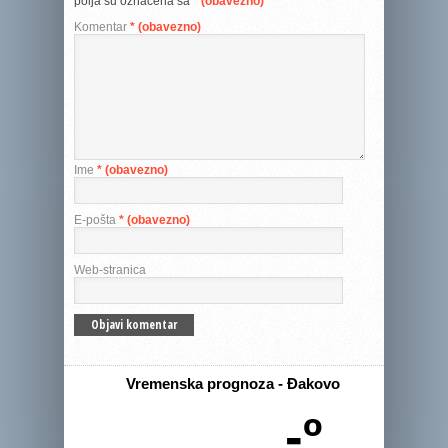
polja su označena sa
* (obavezno)
Komentar
* (obavezno)
Ime
* (obavezno)
E-pošta
* (obavezno)
Web-stranica
Vremenska prognoza - Đakovo
-º