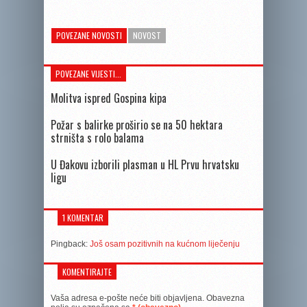
POVEZANE NOVOSTI
NOVOST
POVEZANE VIJESTI...
Molitva ispred Gospina kipa
Požar s balirke proširio se na 50 hektara
strništa s rolo balama
U Đakovu izborili plasman u HL Prvu hrvatsku
ligu
1 KOMENTAR
Pingback:
Još osam pozitivnih na kućnom liječenju
KOMENTIRAJTE
Vaša adresa e-pošte neće biti objavljena.
Obavezna