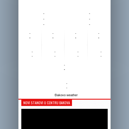
-
-
-
-
-
-
-
-
-
-
-
-
-
-
-
-
-
-
-
-
-
-
-
-
-
-
Đakovo weather
NOVI STANOVI U CENTRU ĐAKOVA
Reprodukto
videozapis