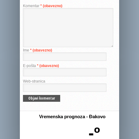
Komentar
* (obavezno)
Ime
* (obavezno)
E-pošta
* (obavezno)
Web-stranica
Vremenska prognoza - Đakovo
-º