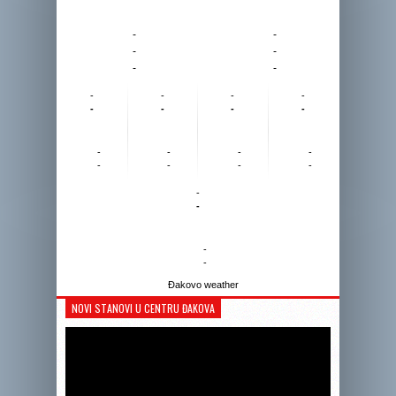
-
-
-
-
-
-
-
-
-
-
-
-
-
-
-
-
-
-
-
-
-
-
-
-
-
-
Đakovo weather
NOVI STANOVI U CENTRU ĐAKOVA
Reprodukto
videozapis