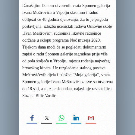
Današnjim Danom otvorenih vrata
Spomen galerija
Ivana Meštrovića
u Vrpolju
skromno i radno
obilježit će 48 godina djelovanja. Za tu je prigodu
postavljena
izložba učeničkih radova O
snovne škole
„
Ivan Meštrović“, sudionika likovne radionice
održane u sklopu programa Noć muzeja 2020.
Tijekom dana moći će se pogledati dokumentarni
zapisi o radu Spomen galerije sagrađene prije više
od pola stoljeća u Vrpolju, mjestu rođenja najvećeg
hrvatskog kipara. Uz razgledanje stalnog postava
Meštrovićevih djela i izložbe “Moja galerija“, vrata
Spomen galerije Ivana Meštrovića za sve su otvorena
do 18 sati, a ulaz je slobodan, najavljuje ravnateljica
Suzana Bilić Vardić.