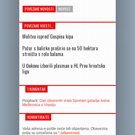
POVEZANE NOVOSTI
NOVOST
POVEZANE VIJESTI...
Molitva ispred Gospina kipa
Požar s balirke proširio se na 50 hektara
strništa s rolo balama
U Đakovu izborili plasman u HL Prvu hrvatsku
ligu
1 KOMENTAR
Pingback:
Dan otvorenih vrata Spomen galarije Ivana
Meštrovića u Vrpolju
KOMENTIRAJTE
Vaša adresa e-pošte neće biti objavljena.
Obavezna
polja su označena sa
* (obavezno)