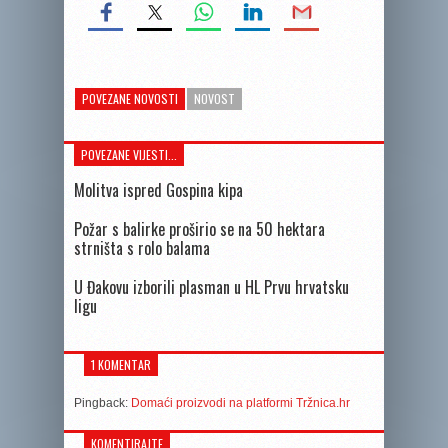
POVEZANE NOVOSTI
NOVOST
POVEZANE VIJESTI...
Molitva ispred Gospina kipa
Požar s balirke proširio se na 50 hektara
strništa s rolo balama
U Đakovu izborili plasman u HL Prvu hrvatsku
ligu
1 KOMENTAR
Pingback:
Domaći proizvodi na platformi Tržnica.hr
KOMENTIRAJTE