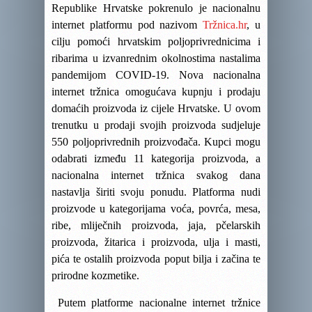
Republike Hrvatske pokrenulo je nacionalnu
internet platformu pod nazivom
Tržnica.hr
, u
cilju pomoći hrvatskim poljoprivrednicima i
ribarima u izvanrednim okolnostima nastalima
pandemijom COVID-19. Nova nacionalna
internet tržnica omogućava kupnju i prodaju
domaćih proizvoda iz cijele Hrvatske. U ovom
trenutku u prodaji svojih proizvoda sudjeluje
550 poljoprivrednih proizvođača. Kupci mogu
odabrati između 11 kategorija proizvoda, a
nacionalna internet tržnica svakog dana
nastavlja širiti svoju ponudu. Platforma nudi
proizvode u kategorijama voća, povrća, mesa,
ribe, mliječnih proizvoda, jaja, pčelarskih
proizvoda, žitarica i proizvoda, ulja i masti,
pića te ostalih proizvoda poput bilja i začina te
prirodne kozmetike.
Putem platforme nacionalne internet tržnice