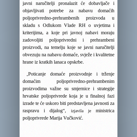
javni naručitelji pronalazit će dobavljače i
objavljivati potrebe za nabavu domaćih
poljoprivredno-prehrambenih proizvoda u
skladu s Odlukom Vlade RH o uvjetima i
kriterijima, a koje pri javnoj nabavi moraju
zadovoljiti poljoprivredni i prehrambeni
proizvodi, na temelju koje se javni naručitelji
obvezuju na nabavu domaće, svježe i kvalitetne
hrane iz kratkih lanaca opskrbe.
Poticanje domaće proizvodnje i trženje
„
domaćim poljoprivredno-prehrambenim
proizvodima važne su smjernice i strategije
hrvatske poljoprivrede koja je u finalnoj fazi
izrade te će uskoro biti predstavljena javnosti za
raspravu i dijalog“,
ministrica
izjavila je
poljoprivrede Marija Vučković.