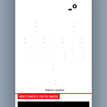
-º
-
-
-
-
-
-
-
-
-
-
-
-
-
-
-
-
-
-
-
-
-
-
-
-
-
-
Đakovo weather
NOVI STANOVI U CENTRU ĐAKOVA
Reprodukto
videozapis