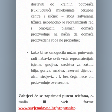
dostaviti do krajnjih potrošača
((uključujući mljekomate, otkupne
centre i slično) – zbog zatvaranja
tržnica neophodno je reorganizirati rad
i omogućiti plasman domaće
proizvodnje na način da domaća
proizvedena roba ne propadne;
kako bi se omogućila nužna putovanja
radi nabavke svih vrsta repromaterijala
(sjeme, gnojiva, sredstva za zaštitu
bilja, goriva, maziva, rezervni dijelovi,
alati, strojevi,… ), bez čega neće biti
proizvodnje ove sezone.
Zahtjevi će se zaprimati putem telefona, e-
maila ili web forme
www.savjetodavna.hr/propusnice
.