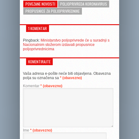
POVEZANE NOVOSTI
POLJOPRIVREDA KORONAVIRUS
PROPUSNICE ZA POLJOPRIVREDNIKE
1 KOMENTAR
Pingback:
Ministarstvo poljoprivrede će u suradnji s
Nacionalnim stožerom izdavati propusnice
poljoprivrednicima
KOMENTIRAJTE
Vaša adresa e-pošte neće biti objavljena.
Obavezna
polja su označena sa
* (obavezno)
Komentar
* (obavezno)
Ime
* (obavezno)