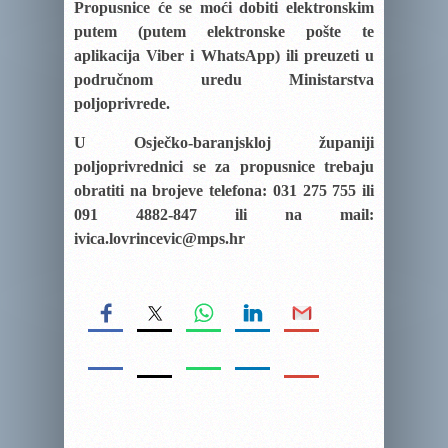
Propusnice će se moći dobiti elektronskim
putem (putem elektronske pošte te
aplikacija Viber i WhatsApp) ili preuzeti u
područnom uredu Ministarstva
poljoprivrede.
U Osječko-baranjskloj županiji
poljoprivrednici se za propusnice trebaju
obratiti na brojeve telefona: 031 275 755 ili
091 4882-847 ili na mail:
ivica.lovrincevic@mps.hr