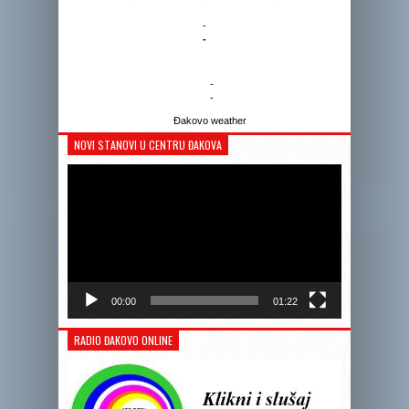
-
-
-
-
Đakovo weather
NOVI STANOVI U CENTRU ĐAKOVA
Reprodukto
videozapis
00:00
01:22
RADIO ĐAKOVO ONLINE