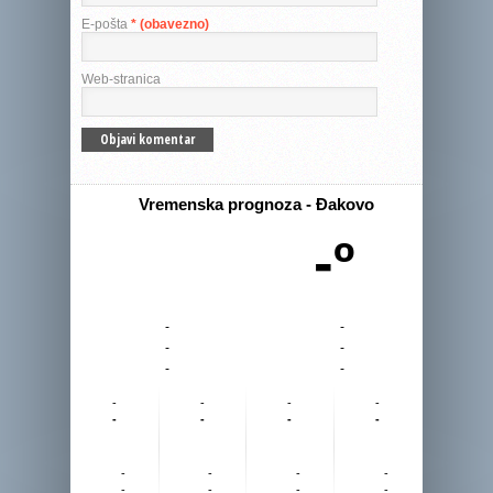
E-pošta
* (obavezno)
Web-stranica
Vremenska prognoza - Đakovo
-º
-
-
-
-
-
-
-
-
-
-
-
-
-
-
-
-
-
-
-
-
-
-