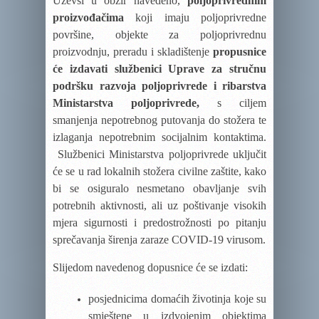
Uzevši u obzir navedeno,
poljoprivrednim
proizvođačima
koji imaju poljoprivredne
površine, objekte za poljoprivrednu
proizvodnju, preradu i skladištenje
propusnice
će izdavati službenici Uprave za stručnu
podršku razvoja poljoprivrede i ribarstva
Ministarstva poljoprivrede,
s ciljem
smanjenja nepotrebnog putovanja do stožera te
izlaganja nepotrebnim socijalnim kontaktima.
Službenici Ministarstva poljoprivrede uključit
će se u rad lokalnih stožera civilne zaštite, kako
bi se osiguralo nesmetano obavljanje svih
potrebnih aktivnosti, ali uz poštivanje visokih
mjera sigurnosti i predostrožnosti po pitanju
sprečavanja širenja zaraze COVID-19 virusom.
Slijedom navedenog dopusnice će se izdati:
posjednicima domaćih životinja koje su
smještene u izdvojenim objektima