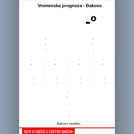
Vremenska prognoza - Đakovo
-º
-
-
-
-
-
-
-
-
-
-
-
-
-
-
-
-
-
-
-
-
-
-
-
-
-
-
Đakovo weather
NOVI STANOVI U CENTRU ĐAKOVA
Reprodukto