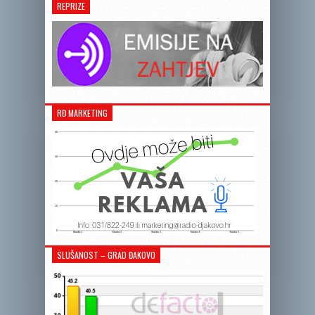
REPRIZE
RĐ MARKETING
SLUŠANOST – GRAD ĐAKOVO