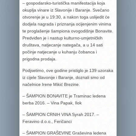
– gospodarsko-turistička manifestacija koja
okuplja vinare iz Slavonije i Baranje. Svečano
otvorenje je u 19:30, a nakon toga uslijedit će
dodjela nagrada i priznanja ocijenjenim vinima
te proglašenje šampiona ovogodišnje Bonavite.
Predviđen je i nastup kulturno-umjetničkih
društava, natjecanje nategača, a u 14 sati
počinje natjecanje u kuhanju čobanca i
prigodna prodaja.
Podjsetimo, ove godine pristiglo je 139 uzoraka
iz cijele Slavonije i Baranje, doznali smo od
načelnice Irene Mikić Brezine.
– ŠAMPION BONAVITE je Traminac ledena
berba 2016. – Vina Papak, Ilok
– ŠAMPION CRNIH VINA Syrah 2017. –
Feravino d.o.o., Feričanci
– ŠAMPION GRAŠEVINE Graševina ledena