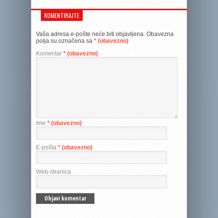
KOMENTIRAJTE
Vaša adresa e-pošte neće biti objavljena.
Obavezna
polja su označena sa
* (obavezno)
Komentar
* (obavezno)
Ime
* (obavezno)
E-pošta
* (obavezno)
Web-stranica