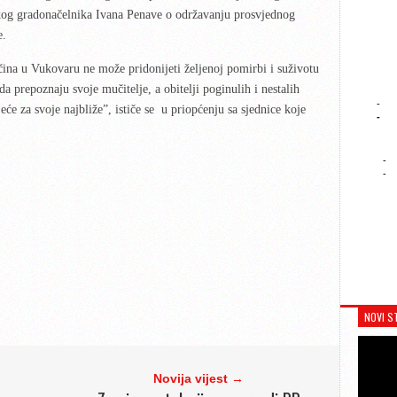
skog gradonačelnika Ivana Penave o održavanju prosvjednog
e.
čina u Vukovaru ne može pridonijeti željenoj pomirbi i suživotu
a prepoznaju svoje mučitelje, a obitelji poginulih i nestalih
-
jeće za svoje najbliže”, ističe se u priopćenju sa sjednice koje
-
-
-
NOVI S
Novija vijest →