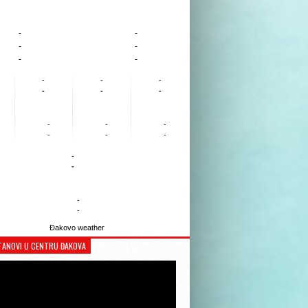
-
-
-
-
-
-
-
-
-
-
-
-
-
-
-
-
-
-
-
-
-
-
Đakovo weather
TANOVI U CENTRU ĐAKOVA
Reproduktor
videozapisa