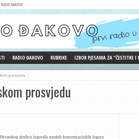
RADIO ĐAKOVO
STI
RADIO ĐAKOVO
RUBRIKE
IZBOR PJESAMA ZA “ČESTITKE I
MARKETING
REPRIZE EMISIJA
skom prosvjedu
DOBRE VIBRACIJE
skom prosvjedu
ĐAKOVO GRADE
WEB ANKETA
KOLUMNE
Hrvatskog društva logoraša srpskih koncentracijskih logora