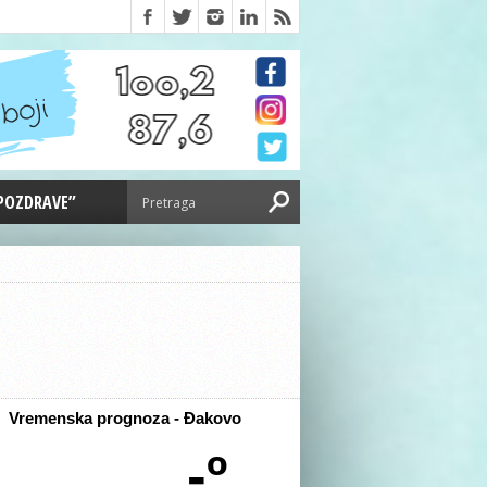
 POZDRAVE”
Vremenska prognoza - Đakovo
-º