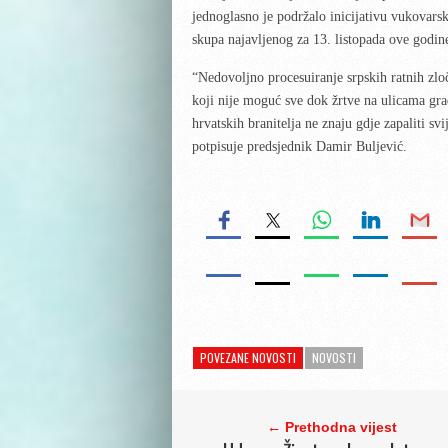
jednoglasno je podržalo inicijativu vukovar
skupa najavljenog za 13. listopada ove godin
“Nedovoljno procesuiranje srpskih ratnih zlo
koji nije moguć sve dok žrtve na ulicama grad
hrvatskih branitelja ne znaju gdje zapaliti svi
potpisuje predsjednik Damir Buljević.
POVEZANE NOVOSTI
NOVOSTI
← Prethodna vijest