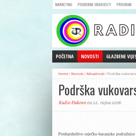
MARKETING
POGREBNE OBAVIJESTI
PROGRAM
POČETNA
NOVOSTI
GLAZBENE VIJE
AKTUALNOSTI
Home
/
Novosti
/
Aktualnosti
/
Podrška vukovar
CRNA KRONIKA
Podrška vukovar
POLITIKA
ZANIMLJIVOSTI
Radio Đakovo
na 22. rujna 2018.
GOSPODARSTVO
KULTURA
ŠPORT
REPRIZE EMISIJA
Predsjedništvo osječko-baranjske podružnice 