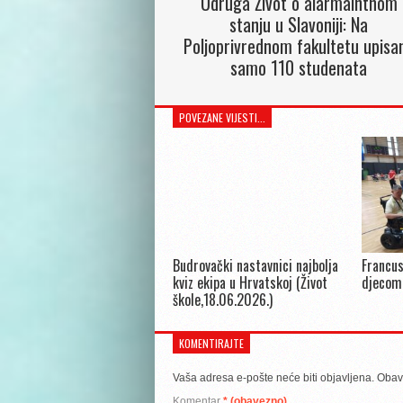
Udruga Život o alarmalntnom
stanju u Slavoniji: Na
Poljoprivrednom fakultetu upisa
samo 110 studenata
POVEZANE VIJESTI...
Budrovački nastavnici najbolja
Francus
kviz ekipa u Hrvatskoj (Život
djecom
škole,18.06.2026.)
KOMENTIRAJTE
Vaša adresa e-pošte neće biti objavljena.
Obav
Komentar
* (obavezno)