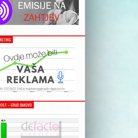
KETING
OST – GRAD ĐAKOVO