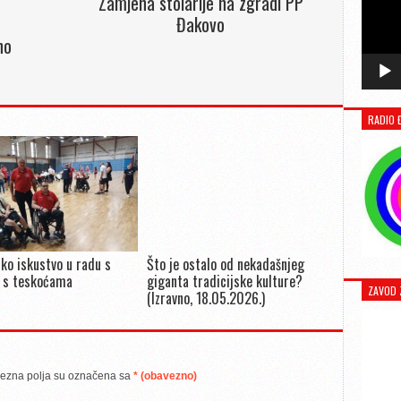
Zamjena stolarije na zgradi PP
Đakovo
no
RADIO 
ko iskustvo u radu s
Što je ostalo od nekadašnjeg
 s teskoćama
giganta tradicijske kulture?
ZAVOD 
(Izravno, 18.05.2026.)
ezna polja su označena sa
* (obavezno)