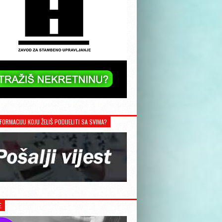
FORMACIJU KOJU ŽELIŠ PODIJELITI SA SVIMA?
E