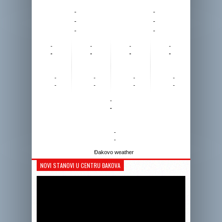
-
-
-
-
-
-
-
-
-
-
-
-
-
-
-
-
-
-
-
-
-
-
-
-
-
-
Đakovo weather
NOVI STANOVI U CENTRU ĐAKOVA
Reprodukto
videozapis