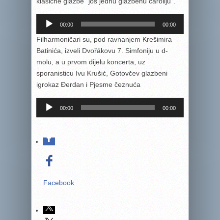
klasične glazbe “još jednu glazbenu čaroliju”.
Reproduktor
00:00
00:00
audiozapisa
Filharmoničari su, pod ravnanjem Krešimira
Batinića, izveli Dvořákovu 7. Simfoniju u d-
molu, a u prvom dijelu koncerta, uz
sporanisticu Ivu Krušić, Gotovčev glazbeni
igrokaz Đerdan i Pjesme čeznuća
Reproduktor
00:00
00:00
audiozapisa
Facebook