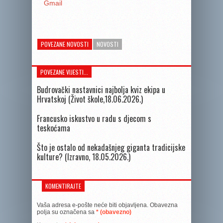
Gmail
POVEZANE NOVOSTI
NOVOSTI
POVEZANE VIJESTI...
Budrovački nastavnici najbolja kviz ekipa u
Hrvatskoj (Život škole,18.06.2026.)
Francusko iskustvo u radu s djecom s
teskoćama
Što je ostalo od nekadašnjeg giganta tradicijske
kulture? (Izravno, 18.05.2026.)
KOMENTIRAJTE
Vaša adresa e-pošte neće biti objavljena.
Obavezna
polja su označena sa
* (obavezno)