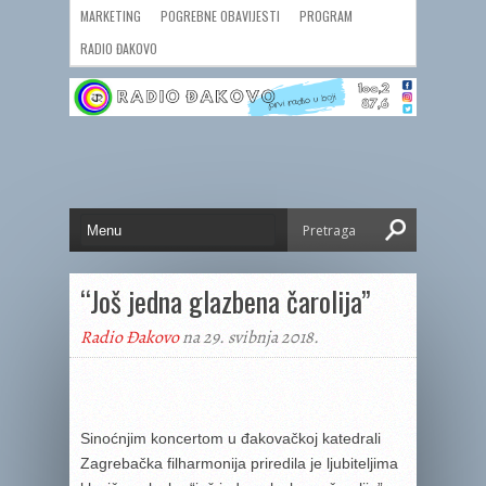
MARKETING
POGREBNE OBAVIJESTI
PROGRAM
RADIO ĐAKOVO
“Još jedna glazbena čarolija”
Radio Đakovo
na 29. svibnja 2018.
Sinoćnjim koncertom u đakovačkoj katedrali
Zagrebačka filharmonija priredila je ljubiteljima