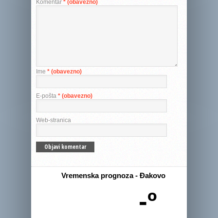
Komentar
* (obavezno)
Ime
* (obavezno)
E-pošta
* (obavezno)
Web-stranica
Vremenska prognoza - Đakovo
-º