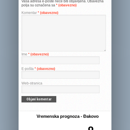
Vaša adresa e-pošte neće biti objavljena.
Obavezna
polja su označena sa
* (obavezno)
Komentar
* (obavezno)
Ime
* (obavezno)
E-pošta
* (obavezno)
Web-stranica
Vremenska prognoza - Đakovo