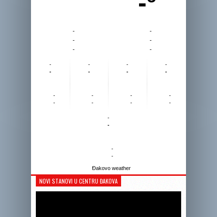
-º
-
-
-
-
-
-
-
-
-
-
-
-
-
-
-
-
-
-
-
-
-
-
-
-
-
-
Đakovo weather
NOVI STANOVI U CENTRU ĐAKOVA
Reprodukto
videozapis