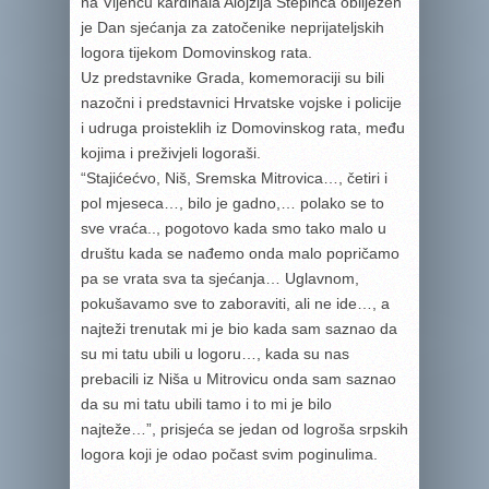
na Vijencu kardinala Alojzija Stepinca obilježen
je Dan sjećanja za zatočenike neprijateljskih
logora tijekom Domovinskog rata.
Uz predstavnike Grada, komemoraciji su bili
nazočni i predstavnici Hrvatske vojske i policije
i udruga proisteklih iz Domovinskog rata, među
kojima i preživjeli logoraši.
“Stajićećvo, Niš, Sremska Mitrovica…, četiri i
pol mjeseca…, bilo je gadno,… polako se to
sve vraća.., pogotovo kada smo tako malo u
društu kada se nađemo onda malo popričamo
pa se vrata sva ta sjećanja… Uglavnom,
pokušavamo sve to zaboraviti, ali ne ide…, a
najteži trenutak mi je bio kada sam saznao da
su mi tatu ubili u logoru…, kada su nas
prebacili iz Niša u Mitrovicu onda sam saznao
da su mi tatu ubili tamo i to mi je bilo
najteže…”, prisjeća se jedan od logroša srpskih
logora koji je odao počast svim poginulima.