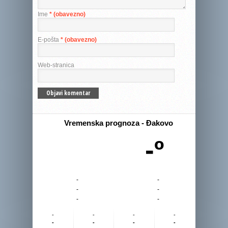
Ime
* (obavezno)
E-pošta
* (obavezno)
Web-stranica
Vremenska prognoza - Đakovo
-º
-
-
-
-
-
-
-
-
-
-
-
-
-
-