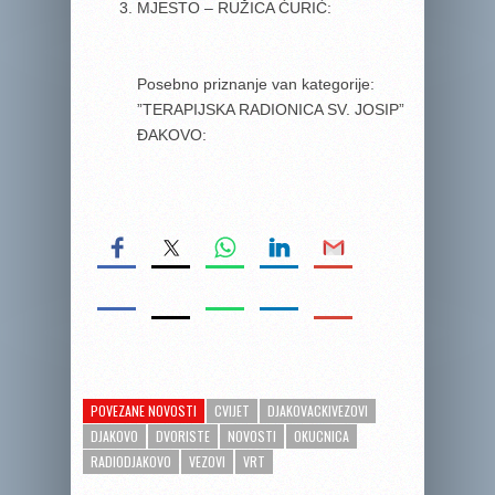
MJESTO – RUŽICA ĆURIĆ:
Posebno priznanje van kategorije:
”TERAPIJSKA RADIONICA SV. JOSIP”
ĐAKOVO:
POVEZANE NOVOSTI
CVIJET
DJAKOVACKIVEZOVI
DJAKOVO
DVORISTE
NOVOSTI
OKUCNICA
RADIODJAKOVO
VEZOVI
VRT