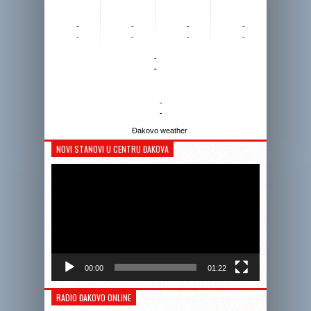
-
-
-
-
-
-
-
-
-
-
-
-
Đakovo weather
NOVI STANOVI U CENTRU ĐAKOVA
Reprodukto
videozapis
00:00
01:22
RADIO ĐAKOVO ONLINE