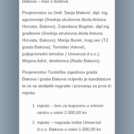
Đakova – max 5 bodova
Povjerenstvo su činili: Sanja Malević, dipl. ing.
agronomije (Srednja strukovna škola Antuna
Horvata, Đakovo), Zvjezdana Bogdan, dipl.ing.
građevne (Srednja strukovna škola Antuna
Horvata, Đakovo); Marija Burek, mag.oec (TZ
grada Đakova); Tomislav Vuković,
poljoprivredni tehničar ( Univerzal d.o.o.);
Mirjana Adrić, direktorica (Radio Đakovo).
Povjerenstvo Turističke zajednice grada
Đakova i grada Đakova ocijenilo je kandidature
te će se dodijeliti nagrade i priznanja za prva tri
mjesta:
mjesto – bon za kupovinu u vrtnom
centru u visini 2.000,00 kn
mjesto – nagrada tvrtke Univerzal
d.o.o. Đakovo u visini 1.500,00 kn