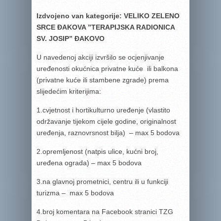
Izdvojeno van kategorije: VELIKO ZELENO
SRCE ĐAKOVA ”TERAPIJSKA RADIONICA
SV. JOSIP” ĐAKOVO
U navedenoj akciji izvršilo se ocjenjivanje
uređenosti okućnica privatne kuće ili balkona
(privatne kuće ili stambene zgrade) prema
slijedećim kriterijima:
1.cvjetnost i hortikulturno uređenje (vlastito
održavanje tijekom cijele godine, originalnost
uređenja, raznovrsnost bilja) – max 5 bodova
2.opremljenost (natpis ulice, kućni broj,
uređena ograda) – max 5 bodova
3.na glavnoj prometnici, centru ili u funkciji
turizma – max 5 bodova
4.broj komentara na Facebook stranici TZG