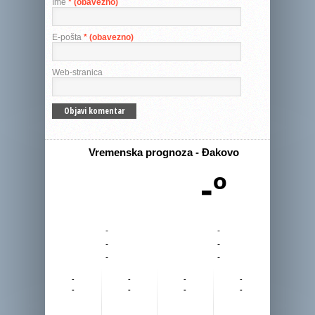
Ime
* (obavezno)
E-pošta
* (obavezno)
Web-stranica
Vremenska prognoza - Đakovo
-º
-
-
-
-
-
-
-
-
-
-
-
-
-
-