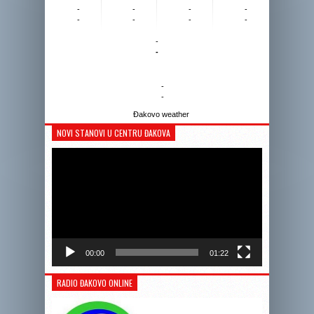
-
-
-
-
-
-
-
-
-
-
-
-
Đakovo weather
NOVI STANOVI U CENTRU ĐAKOVA
Reprodukto
videozapis
00:00
01:22
RADIO ĐAKOVO ONLINE