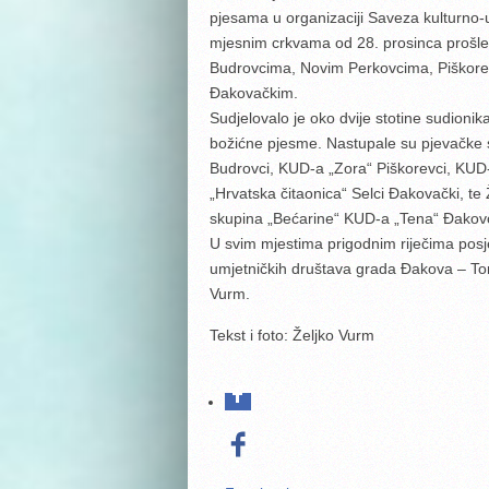
pjesama u organizaciji Saveza kulturno-
mjesnim crkvama od 28. prosinca prošle 
Budrovcima, Novim Perkovcima, Piškore
Đakovačkim.
Sudjelovalo je oko dvije stotine sudioni
božićne pjesme. Nastupale su pjevačke 
Budrovci, KUD-a „Zora“ Piškorevci, KUD
„Hrvatska čitaonica“ Selci Đakovački, te
skupina „Bećarine“ KUD-a „Tena“ Đakov
U svim mjestima prigodnim riječima posje
umjetničkih društava grada Đakova – Tomi
Vurm.
Tekst i foto: Željko Vurm