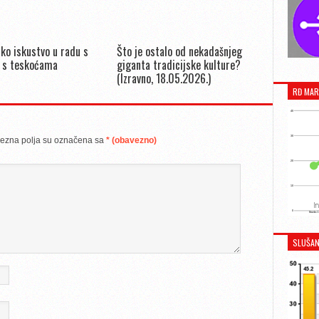
ko iskustvo u radu s
Što je ostalo od nekadašnjeg
 s teskoćama
giganta tradicijske kulture?
(Izravno, 18.05.2026.)
RĐ MAR
ezna polja su označena sa
* (obavezno)
SLUŠAN