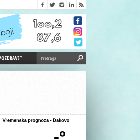
 POZDRAVE”
Vremenska prognoza - Đakovo
-º