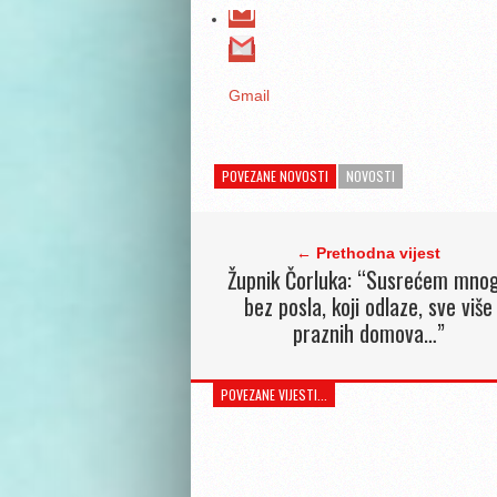
Gmail
POVEZANE NOVOSTI
NOVOSTI
← Prethodna vijest
Župnik Čorluka: “Susrećem mno
bez posla, koji odlaze, sve više
praznih domova…”
POVEZANE VIJESTI...