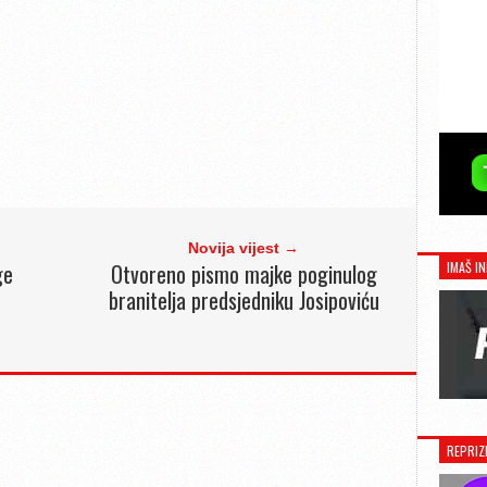
Novija vijest →
IMAŠ IN
ge
Otvoreno pismo majke poginulog
branitelja predsjedniku Josipoviću
REPRIZ