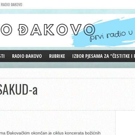
RADIO ĐAKOVO
STI
RADIO ĐAKOVO
RUBRIKE
IZBOR PJESAMA ZA “ČESTITKE I
MARKETING
REPRIZE EMISIJA
DOBRE VIBRACIJE
 SAKUD-a
ĐAKOVO GRADE
WEB ANKETA
KOLUMNE
ma Đakovačkim okončan je ciklus koncerata božićnih