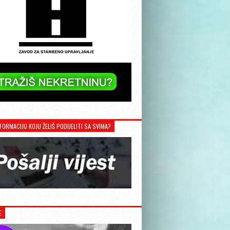
FORMACIJU KOJU ŽELIŠ PODIJELITI SA SVIMA?
E