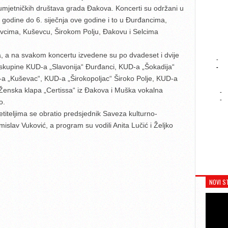
umjetničkih društava grada Đakova. Koncerti su održani u
godine do 6. siječnja ove godine i to u Đurđancima,
vcima, Kuševcu, Širokom Polju, Đakovu i Selcima
ka, a na svakom koncertu izvedene su po dvadeset i dvije
-
skupine KUD-a „Slavonija“ Đurđanci, KUD-a „Šokadija“
-
-a „Kuševac“, KUD-a „Širokopoljac“ Široko Polje, KUD-a
 Ženska klapa „Certissa“ iz Đakova i Muška vokalna
-
-
o.
titeljima se obratio predsjednik Saveza kulturno-
slav Vuković, a program su vodili Anita Lučić i Željko
NOVI S