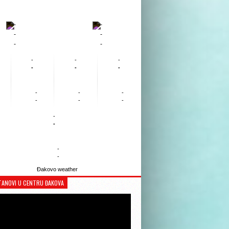
-
-
-
-
-
-
-
-
-
-
-
-
-
-
-
-
-
-
-
-
-
-
Đakovo weather
TANOVI U CENTRU ĐAKOVA
Reproduktor
videozapisa