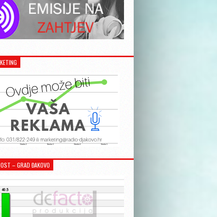
KETING
OST – GRAD ĐAKOVO