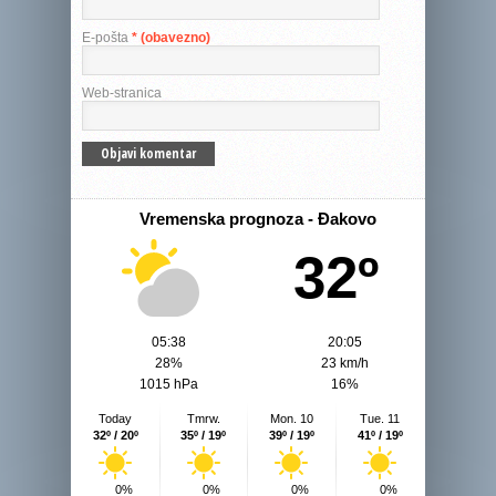
E-pošta
* (obavezno)
Web-stranica
Vremenska prognoza - Đakovo
32º
05:38
20:05
28%
23 km/h
1015 hPa
16%
Today
Tmrw.
Mon. 10
Tue. 11
32º / 20º
35º / 19º
39º / 19º
41º / 19º
0%
0%
0%
0%