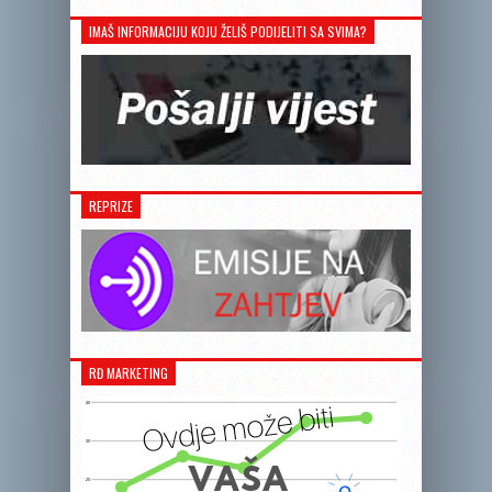
IMAŠ INFORMACIJU KOJU ŽELIŠ PODIJELITI SA SVIMA?
REPRIZE
RĐ MARKETING