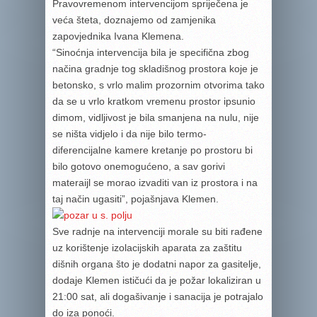
Pravovremenom intervencijom spriječena je
veća šteta, doznajemo od zamjenika
zapovjednika Ivana Klemena.
“Sinoćnja intervencija bila je specifična zbog
načina gradnje tog skladišnog prostora koje je
betonsko, s vrlo malim prozornim otvorima tako
da se u vrlo kratkom vremenu prostor ipsunio
dimom, vidljivost je bila smanjena na nulu, nije
se ništa vidjelo i da nije bilo termo-
diferencijalne kamere kretanje po prostoru bi
bilo gotovo onemogućeno, a sav gorivi
materaijl se morao izvaditi van iz prostora i na
taj način ugasiti”, pojašnjava Klemen.
Sve radnje na intervenciji morale su biti rađene
uz korištenje izolacijskih aparata za zaštitu
dišnih organa što je dodatni napor za gasitelje,
dodaje Klemen ističući da je požar lokaliziran u
21:00 sat, ali dogašivanje i sanacija je potrajalo
do iza ponoći.