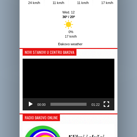
24 km/h
11 km/h
11 km/h
17 km/h
Wed. 12
36º / 20º
0%
17 km/h
Đakovo weather
NOVI STANOVI U CENTRU ĐAKOVA
Reprodukto
videozapis
00:00
01:22
RADIO ĐAKOVO ONLINE