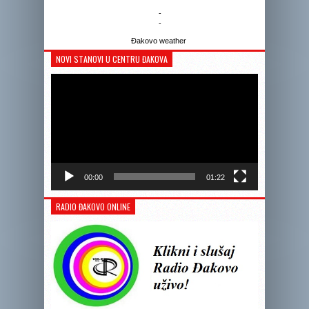
-
-
Đakovo weather
NOVI STANOVI U CENTRU ĐAKOVA
Reprodukto
videozapis
00:00
01:22
RADIO ĐAKOVO ONLINE