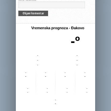
Vremenska prognoza - Đakovo
-º
-
-
-
-
-
-
-
-
-
-
-
-
-
-
-
-
-
-
-
-
-
-
-
-