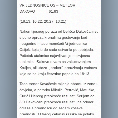
VRIJEDNOSNICE OS – METEOR
ĐAKOVO 61:83
(18:13; 10:22; 20:27; 13:21)
Nakon tijesnog poraza od Belišća Đakovčani su
s puno opreza krenuli na gostovanje kod
neugodne mlade momčadi Vrijednosnica
Osijek, koja je do sada ostvarila pet pobjeda.
Početak utakmice najavljivao je neizvjesnu
utakmicu. Đakovo otvara sa zakucavanjem
Kruljca, ali ubrzo „brokeri“ preuzimaju vodstvo
koje se na kraju četvrtine popelo na 18:13.
Tada trener Kovačević mijenja obranu iz zone u
čovjeka, a petorka Mikulić, Petrović, Matuško,
Ćurić i Herceg preokreće rezultat. Serijom od
8:0 Đakovčani preokreću rezultat i na odmor
odlaze s prednošću od sedam koševa
prednosti. U trećoj četvrtini razlika se polako