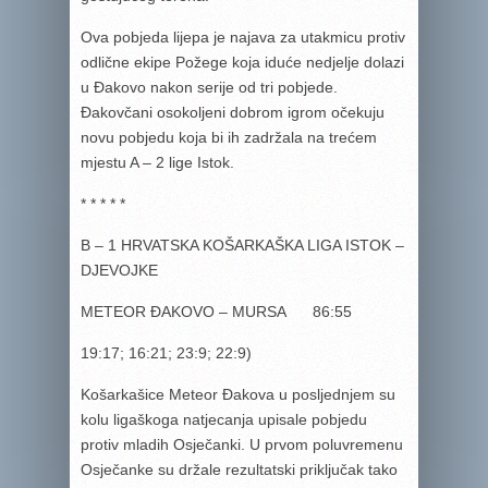
Ova pobjeda lijepa je najava za utakmicu protiv
odlične ekipe Požege koja iduće nedjelje dolazi
u Đakovo nakon serije od tri pobjede.
Đakovčani osokoljeni dobrom igrom očekuju
novu pobjedu koja bi ih zadržala na trećem
mjestu A – 2 lige Istok.
* * * * *
B – 1 HRVATSKA KOŠARKAŠKA LIGA ISTOK –
DJEVOJKE
METEOR ĐAKOVO – MURSA 86:55
19:17; 16:21; 23:9; 22:9)
Košarkašice Meteor Đakova u posljednjem su
kolu ligaškoga natjecanja upisale pobjedu
protiv mladih Osječanki. U prvom poluvremenu
Osječanke su držale rezultatski priključak tako