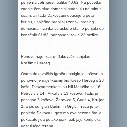
penje na četrnaest razlike 48:62. Na početku
zadnje četvrtine domaćini smanjuju na minus
osam, ali tada Đakovčani ubacuju u petu
brzinu, uspješno probijaju zonski presing
domaćina i razlika se uskoro stalno penjala do
konačnih 61:83, odnosno visokih 22 razlike.
Ponovo najefikasniji đakovački strijelac –
Krešimir Herceg
Osam đakovačkih igrača postiglo je koševe, a
ponovno je najefikasniji bio Krešo Herceg s 23
koša. Dvoznamenkasti su bili Matuško sa 16,
Petrović s 14 i Mikulić s 13 koševa. Tadić je
postigao 6 koševa, Žeravica 5, Ćurić 4, Kruljac
2, a još su igrali Budimir i Grgić. Treća je to
pobjeda Đakova u gostima ove sezone što je
pokazatelj da polako ipak razbijaju kompleks
gostujućeg terena.