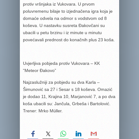
protiv vršnjaka iz Vukovara. U prvom
poluvremenu bilaje to izjednačena igra koja je
domaće odvela na odmor s vodstvom od 8
koševa. U nastavku susreta Đakovčani su
ubacili u petu brzinu i iz minute u minutu
povećavali prednost do konačnih plus 23 koša.
Uvjerljiva pobjeda protiv Vukovara – KK
“Meteor Đakovo”
Najzaslužniji za pobjedu su dva Karla –
Šimunović sa 27 i Sesar s 18 koševa. Omazić
je dodao 11, Krajina 10, Marjanović 7, a po dva
koša ubacili su: Jančula, Grbeša i Bartolović.
Trener: Mrko Müller.