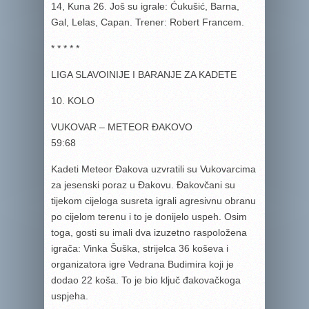
14, Kuna 26. Još su igrale: Ćukušić, Barna,
Gal, Lelas, Capan. Trener: Robert Francem.
* * * * *
LIGA SLAVOINIJE I BARANJE ZA KADETE
10. KOLO
VUKOVAR – METEOR ĐAKOVO
59:68
Kadeti Meteor Đakova uzvratili su Vukovarcima
za jesenski poraz u Đakovu. Đakovčani su
tijekom cijeloga susreta igrali agresivnu obranu
po cijelom terenu i to je donijelo uspeh. Osim
toga, gosti su imali dva izuzetno raspoložena
igrača: Vinka Šuška, strijelca 36 koševa i
organizatora igre Vedrana Budimira koji je
dodao 22 koša. To je bio ključ đakovačkoga
uspjeha.