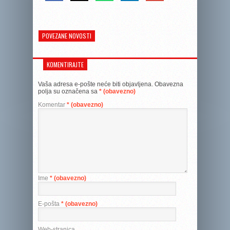
POVEZANE NOVOSTI
KOMENTIRAJTE
Vaša adresa e-pošte neće biti objavljena.
Obavezna
polja su označena sa
* (obavezno)
Komentar
* (obavezno)
Ime
* (obavezno)
E-pošta
* (obavezno)
Web-stranica