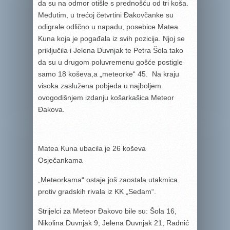
da su na odmor otišle s prednošću od tri koša.
Međutim, u trećoj četvrtini Đakovčanke su
odigrale odlično u napadu, posebice Matea
Kuna koja je pogađala iz svih pozicija. Njoj se
priključila i Jelena Duvnjak te Petra Šola tako
da su u drugom poluvremenu gošće postigle
samo 18 koševa,a „meteorke“ 45. Na kraju
visoka zaslužena pobjeda u najboljem
ovogodišnjem izdanju košarkašica Meteor
Đakova.
Matea Kuna ubacila je 26 koševa
Osječankama
„Meteorkama“ ostaje još zaostala utakmica
protiv gradskih rivala iz KK „Sedam“.
Strijelci za Meteor Đakovo bile su: Šola 16,
Nikolina Duvnjak 9, Jelena Duvnjak 21, Radnić