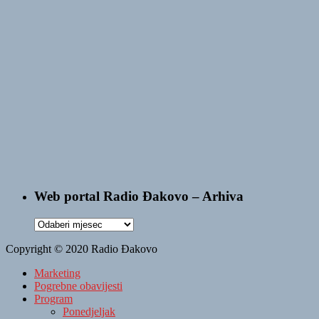
Web portal Radio Đakovo – Arhiva
Web
portal
Copyright © 2020 Radio Đakovo
Radio
Đakovo
Marketing
–
Pogrebne obavijesti
Arhiva
Program
Ponedjeljak