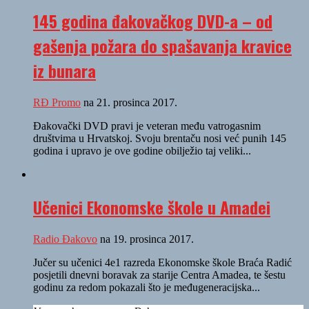
145 godina đakovačkog DVD-a – od
gašenja požara do spašavanja kravice
iz bunara
RĐ Promo
na 21. prosinca 2017.
Đakovački DVD pravi je veteran među vatrogasnim
društvima u Hrvatskoj. Svoju brentaču nosi već punih 145
godina i upravo je ove godine obilježio taj veliki...
Učenici Ekonomske škole u Amadei
Radio Đakovo
na 19. prosinca 2017.
Jučer su učenici 4e1 razreda Ekonomske škole Braća Radić
posjetili dnevni boravak za starije Centra Amadea, te šestu
godinu za redom pokazali što je međugeneracijska...