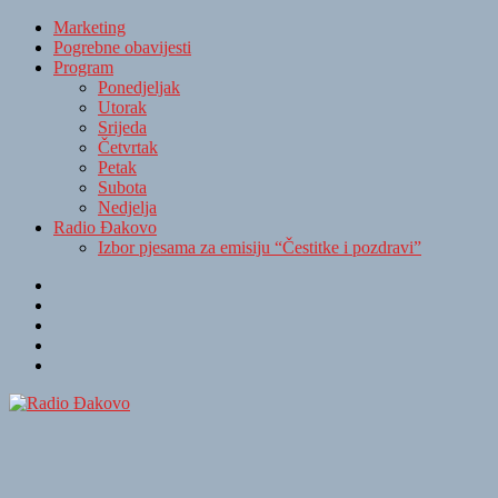
Marketing
Pogrebne obavijesti
Program
Ponedjeljak
Utorak
Srijeda
Četvrtak
Petak
Subota
Nedjelja
Radio Đakovo
Izbor pjesama za emisiju “Čestitke i pozdravi”