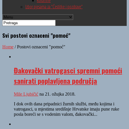
Kolumne
Izbor pjesama za “Čestitke i pozdrave”
Svi postovi oznaceni "pomoć"
Home
/
Postovi oznaceni "pomoć"
Đakovački vatrogasci spremni pomoći
sanirati poplavljena područja
Mile Ljubičić
na 21. ožujka 2018.
I dok ovih dana pripadnici žurnih službi, među kojima i
vatrogasci, u mjestima središnje Hrvatske imaju pune ruke
posla boreći se s vodenim valom, đakovački...