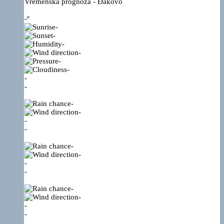
Vremenska prognoza - Đakovo
-º
-
-
-
-
-
-
-
-
-
-
-
-
-
-
-
-
-
-
-
-