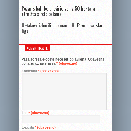
Požar s balirke proširio se na 50 hektara
strništa s rolo balama
U Đakovu izborili plasman u HL Prvu hrvatsku
ligu
KOMENTIRAJTE
Vaša adresa e-pošte neće biti objavljena.
Obavezna
polja su označena sa
* (obavezno)
Komentar
* (obavezno)
Ime
* (obavezno)
E-pošta
* (obavezno)