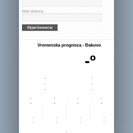
Web-stranica
Vremenska prognoza - Đakovo
-º
-
-
-
-
-
-
-
-
-
-
-
-
-
-
-
-
-
-
-
-
-
-
-