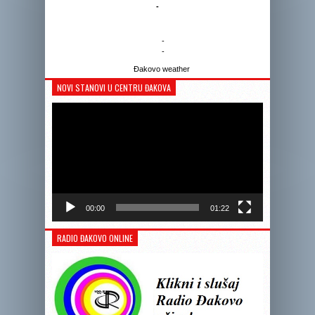
-
-
-
Đakovo weather
NOVI STANOVI U CENTRU ĐAKOVA
Reprodukto
videozapis
00:00
01:22
RADIO ĐAKOVO ONLINE