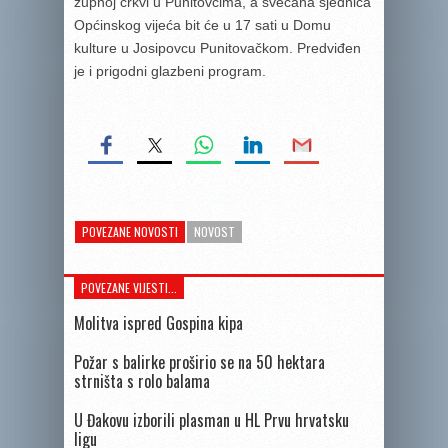
župnoj crkvi u Punitovcima, a svečana sjednica
Općinskog vijeća bit će u 17 sati u Domu
kulture u Josipovcu Punitovačkom. Predviđen
je i prigodni glazbeni program.
POVEZANE NOVOSTI
NOVOST
POVEZANE VIJESTI...
Molitva ispred Gospina kipa
Požar s balirke proširio se na 50 hektara
strništa s rolo balama
U Đakovu izborili plasman u HL Prvu hrvatsku
ligu