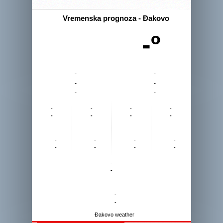
Vremenska prognoza - Đakovo
-º
-
-
-
-
-
-
-
-
-
-
-
-
-
-
-
-
-
-
-
-
-
-
-
-
-
-
Đakovo weather