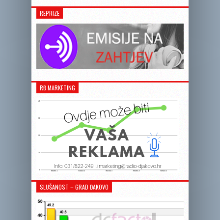
REPRIZE
RĐ MARKETING
SLUŠANOST – GRAD ĐAKOVO