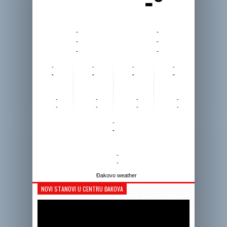
-º
-
-
-
-
-
-
-
-
-
-
-
-
-
-
-
-
-
-
-
-
-
-
-
-
-
-
Đakovo weather
NOVI STANOVI U CENTRU ĐAKOVA
Reprodukto
videozapis