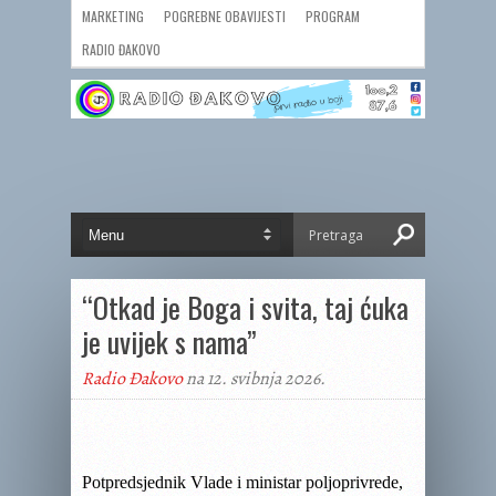
MARKETING
POGREBNE OBAVIJESTI
PROGRAM
RADIO ĐAKOVO
“Otkad je Boga i svita, taj ćuka
je uvijek s nama”
Radio Đakovo
na 12. svibnja 2026.
P
otpredsjednik Vlade i ministar poljoprivrede,