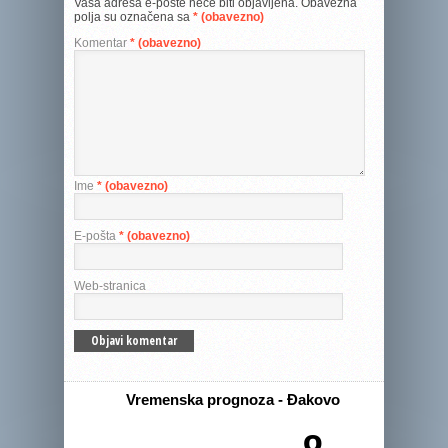
Vaša adresa e-pošte neće biti objavljena.
Obavezna
polja su označena sa
* (obavezno)
Komentar
* (obavezno)
Ime
* (obavezno)
E-pošta
* (obavezno)
Web-stranica
Vremenska prognoza - Đakovo