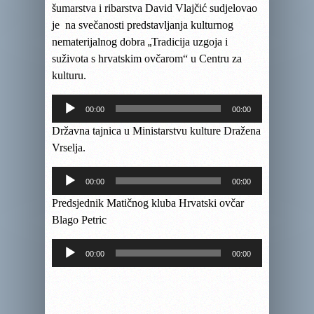
šumarstva i ribarstva David Vlajčić
sudjelova
o
je
na svečanosti predstavljanja kulturnog
nematerijalnog dobra
„
Tradicija uzgoja i
suživota s hrvatskim ovčarom“ u Centru za
kulturu.
Reproduktor
00:00
00:00
audiozapisa
D
ržavna tajnica u Ministarstvu kulture Dražena
Vrselja.
Reproduktor
00:00
00:00
audiozapisa
Predsjednik Matičnog kluba Hrvatski ovčar
Blago Petric
Reproduktor
00:00
00:00
audiozapisa