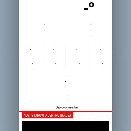
-º
-
-
-
-
-
-
-
-
-
-
-
-
-
-
-
-
-
-
-
-
-
-
-
-
-
-
Đakovo weather
NOVI STANOVI U CENTRU ĐAKOVA
Reprodukto
videozapis