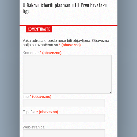
U Đakovu izborili plasman u HL Prvu hrvatsku
ligu
KOMENTIRAJTE
Vaša adresa e-pošte neće biti objavljena.
Obavezna
polja su označena sa
* (obavezno)
Komentar
* (obavezno)
Ime
* (obavezno)
E-pošta
* (obavezno)
Web-stranica