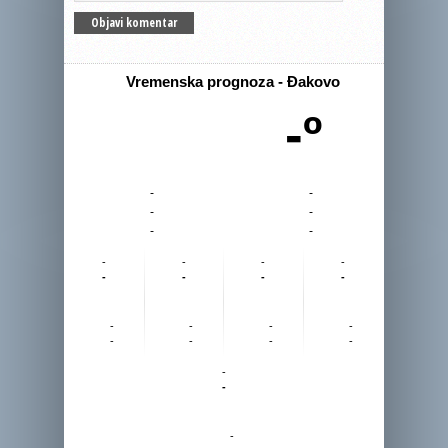
Vremenska prognoza - Đakovo
-º
-
-
-
-
-
-
-
-
-
-
-
-
-
-
-
-
-
-
-
-
-
-
-
-
-