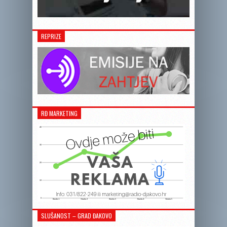
REPRIZE
RĐ MARKETING
SLUŠANOST – GRAD ĐAKOVO