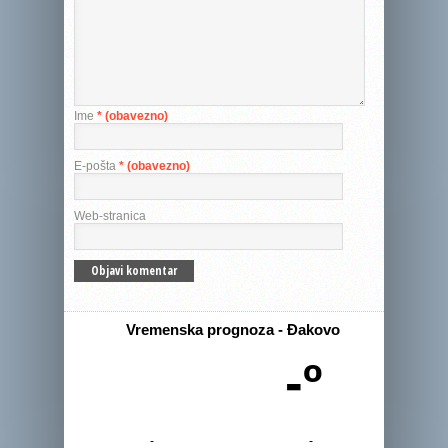
Ime
* (obavezno)
E-pošta
* (obavezno)
Web-stranica
Vremenska prognoza - Đakovo
-º
-
-