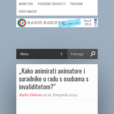
MARKETING
POGREBNE OBAVIJESTI
PROGRAM
RADIO ĐAKOVO
„Kako animirati animatore i
suradnike u radu s osobama s
invaliditetom?”
Radio Đakovo
na 16. listopada 2024.