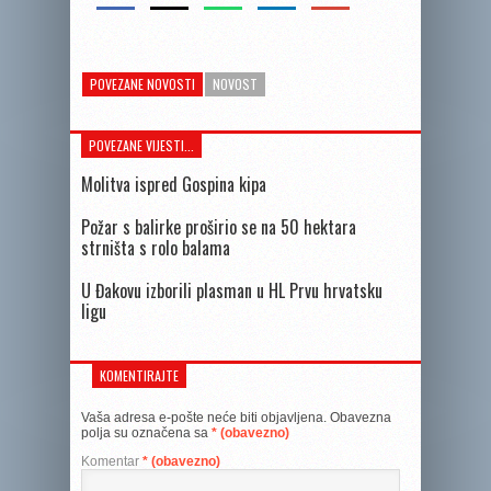
POVEZANE NOVOSTI
NOVOST
POVEZANE VIJESTI...
Molitva ispred Gospina kipa
Požar s balirke proširio se na 50 hektara
strništa s rolo balama
U Đakovu izborili plasman u HL Prvu hrvatsku
ligu
KOMENTIRAJTE
Vaša adresa e-pošte neće biti objavljena.
Obavezna
polja su označena sa
* (obavezno)
Komentar
* (obavezno)