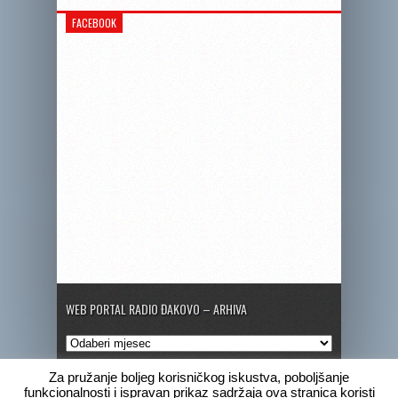
FACEBOOK
WEB PORTAL RADIO ĐAKOVO – ARHIVA
Web
portal
Radio
Za pružanje boljeg korisničkog iskustva, poboljšanje
Đakovo
funkcionalnosti i ispravan prikaz sadržaja ova stranica koristi