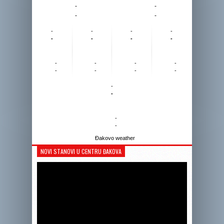
-
-
-
-
-
-
-
-
-
-
-
-
-
-
-
-
-
-
-
-
-
-
-
-
Đakovo weather
NOVI STANOVI U CENTRU ĐAKOVA
Reprodukto
videozapis