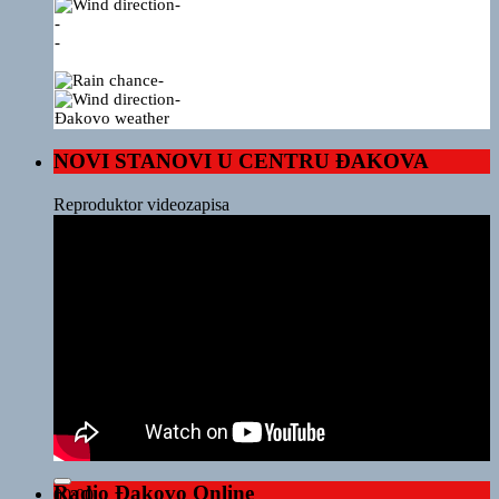
-
-
-
-
-
Đakovo weather
NOVI STANOVI U CENTRU ĐAKOVA
Reproduktor videozapisa
Radio Đakovo Online
00:00