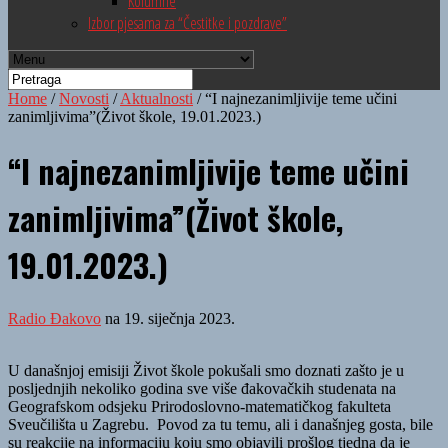
Kolumne
Izbor pjesama za “Čestitke i pozdrave”
Home
/
Novosti
/
Aktualnosti
/
“I najnezanimljivije teme učini
zanimljivima”(Život škole, 19.01.2023.)
“I najnezanimljivije teme učini
zanimljivima”(Život škole,
19.01.2023.)
Radio Đakovo
na 19. siječnja 2023.
U današnjoj emisiji Život škole pokušali smo doznati zašto je u
posljednjih nekoliko godina sve više đakovačkih studenata na
Geografskom odsjeku Prirodoslovno-matematičkog fakulteta
Sveučilišta u Zagrebu. Povod za tu temu, ali i današnjeg gosta, bile
su reakcije na informaciju koju smo objavili prošlog tjedna da je