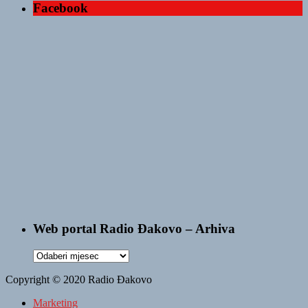
Facebook
Web portal Radio Đakovo – Arhiva
Web
portal
Copyright © 2020 Radio Đakovo
Radio
Đakovo
Marketing
–