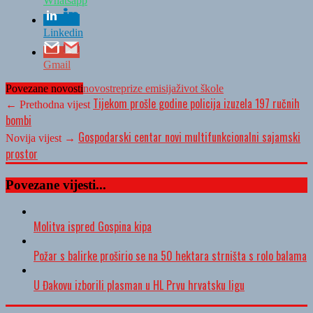
Whatsapp
Linkedin
Gmail
Povezane novosti
novost
reprize emisija
život škole
Tijekom prošle godine policija izuzela 197 ručnih
← Prethodna vijest
bombi
Gospodarski centar novi multifunkcionalni sajamski
Novija vijest →
prostor
Povezane vijesti...
Molitva ispred Gospina kipa
Požar s balirke proširio se na 50 hektara strništa s rolo balama
U Đakovu izborili plasman u HL Prvu hrvatsku ligu