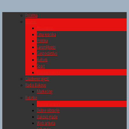
Početna
Novosti
Aktualnosti
Crna kronika
Politika
Zanimljivosti
Gospodarstvo
Kultura
Šport
Reprize emisija
Glazbene vijesti
Radio Đakovo
Marketing
Rubrike
Reprize emisija
Dobre vibracije
Đakovo grade
Web anketa