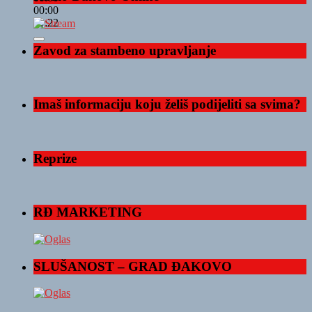
00:00
01:22
Zavod za stambeno upravljanje
Imaš informaciju koju želiš podijeliti sa svima?
Reprize
RĐ MARKETING
SLUŠANOST – GRAD ĐAKOVO