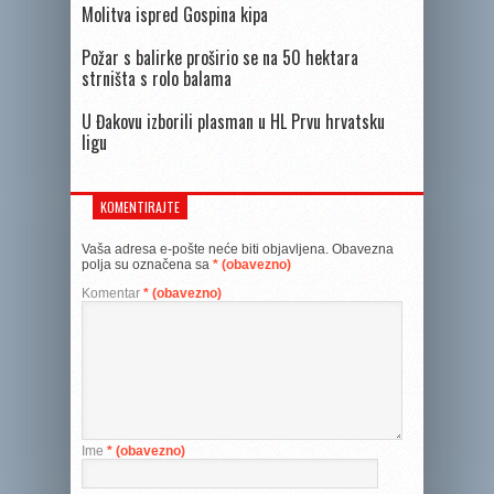
Molitva ispred Gospina kipa
Požar s balirke proširio se na 50 hektara
strništa s rolo balama
U Đakovu izborili plasman u HL Prvu hrvatsku
ligu
KOMENTIRAJTE
Vaša adresa e-pošte neće biti objavljena.
Obavezna
polja su označena sa
* (obavezno)
Komentar
* (obavezno)
Ime
* (obavezno)