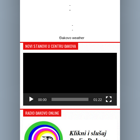
-
-
-
-
Đakovo weather
NOVI STANOVI U CENTRU ĐAKOVA
Reprodukto
videozapis
00:00
01:22
RADIO ĐAKOVO ONLINE