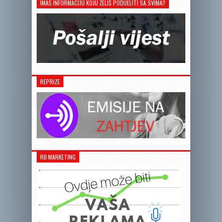
IMAŠ INFORMACIJU KOJU ŽELIŠ PODIJELITI SA SVIMA?
REPRIZE
RĐ MARKETING