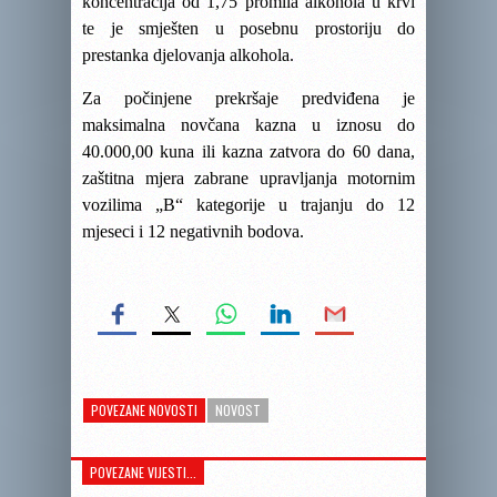
koncentracija od 1,75 promila alkohola u krvi
te je smješten u posebnu prostoriju do
prestanka djelovanja alkohola.
Za počinjene prekršaje predviđena je
maksimalna novčana kazna u iznosu do
40.000,00 kuna ili kazna zatvora do 60 dana,
zaštitna mjera zabrane upravljanja motornim
vozilima „B“ kategorije u trajanju do 12
mjeseci i 12 negativnih bodova.
POVEZANE NOVOSTI
NOVOST
POVEZANE VIJESTI...