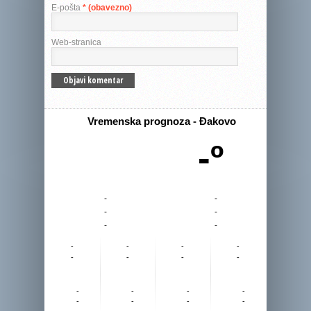
E-pošta
* (obavezno)
Web-stranica
Vremenska prognoza - Đakovo
-º
-
-
-
-
-
-
-
-
-
-
-
-
-
-
-
-
-
-
-
-
-
-