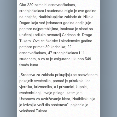
Oko 220 zamolbi osnovnoškolaca,
srednjoškolaca i studenata stiglo je ove godine
na natječaj Nadbiskupijske zaklade dr. Nikola
Dogan koja već jedanaest godina dodjeljuje
poptore najpotrebitijima, istaknuo je sinoć na
uručenju odluka ravnatelj Caritasa dr. Drago
Tukara. Ove će školske i akademske godine
potpore primati 80 korisnika; 22
osnonvoškolaca, 47 srednjoškolaca i 11
studenata, a za to je osigurano ukupno 549
tisuća kuna.
„Sredstva za zakladu prikupljaju se ostavštinom
pokojnih svećenika, pomoć je pristizala i od
vjernika, krizmenika, a i privatnici, župnici,
svećenici daju svoje priloge, zatim je tu
Ustanova za uzdržavanje klera, Nadbikskupija
je izdvojila veći dio sredstava”, pojasnio je
velečasni Tukara.