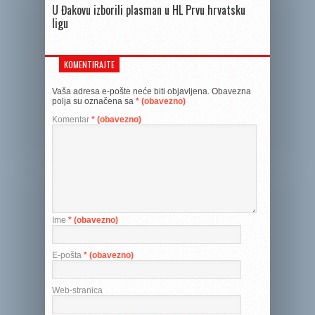
U Đakovu izborili plasman u HL Prvu hrvatsku
ligu
KOMENTIRAJTE
Vaša adresa e-pošte neće biti objavljena.
Obavezna
polja su označena sa
* (obavezno)
Komentar
* (obavezno)
Ime
* (obavezno)
E-pošta
* (obavezno)
Web-stranica