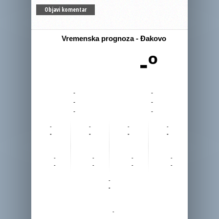
Vremenska prognoza - Đakovo
-º
-
-
-
-
-
-
-
-
-
-
-
-
-
-
-
-
-
-
-
-
-
-
-
-
-
-