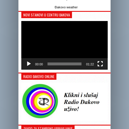
Đakovo weather
NOVI STANOVI U CENTRU ĐAKOVA
Reprodukto
videozapis
00:00
01:22
RADIO ĐAKOVO ONLINE
ZAVOD ZA STAMBENO UPRAVLJANJE