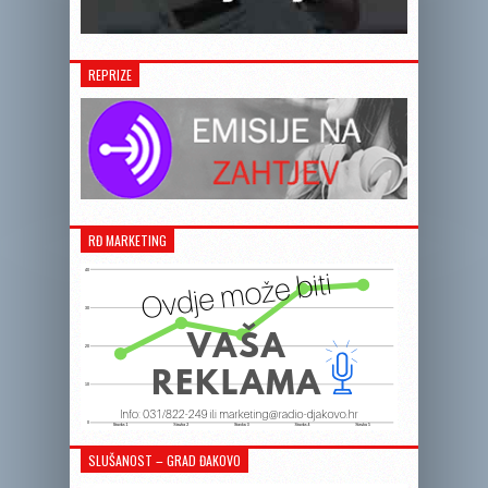
REPRIZE
RĐ MARKETING
SLUŠANOST – GRAD ĐAKOVO