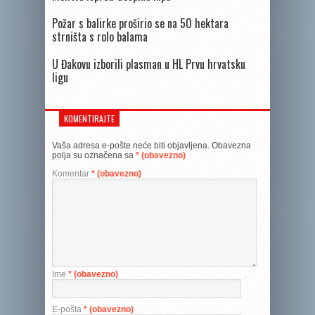
Požar s balirke proširio se na 50 hektara
strništa s rolo balama
U Đakovu izborili plasman u HL Prvu hrvatsku
ligu
KOMENTIRAJTE
Vaša adresa e-pošte neće biti objavljena.
Obavezna
polja su označena sa
* (obavezno)
Komentar
* (obavezno)
Ime
* (obavezno)
E-pošta
* (obavezno)