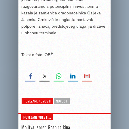
razgovaramo s potencijalnim investitorima –
kazala je zamjenica gradonačelnika Osijeka
Jasenka Crnković te naglasila nastavak
potpore i značaj predstojećeg ulaganja države
u obnovu terminala.
Tekst o foto: OBŽ
POVEZANE NOVOSTI
NOVOST
POVEZANE VIJESTI...
Molitva ispred Gospina kipa