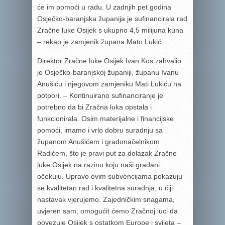
će im pomoći u radu. U zadnjih pet godina
Osječko-baranjska županija je sufinancirala rad
Zračne luke Osijek s ukupno 4,5 milijuna kuna
– rekao je zamjenik župana Mato Lukić.
Direktor Zračne luke Osijek Ivan Kos zahvalio
je Osječko-baranjskoj županiji, županu Ivanu
Anušiću i njegovom zamjeniku Mati Lukiću na
potpori. – Kontinuirano sufinanciranje je
potrebno da bi Zračna luka opstala i
funkcionirala. Osim materijalne i financijske
pomoći, imamo i vrlo dobru suradnju sa
županom Anušićem i gradonačelnikom
Radićem, što je pravi put za dolazak Zračne
luke Osijek na razinu koju naši građani
očekuju. Upravo ovim subvencijama pokazuju
se kvalitetan rad i kvalitetna suradnja, u čiji
nastavak vjerujemo. Zajedničkim snagama,
uvjeren sam, omogućit ćemo Zračnoj luci da
povezuje Osijek s ostatkom Europe i svijeta –