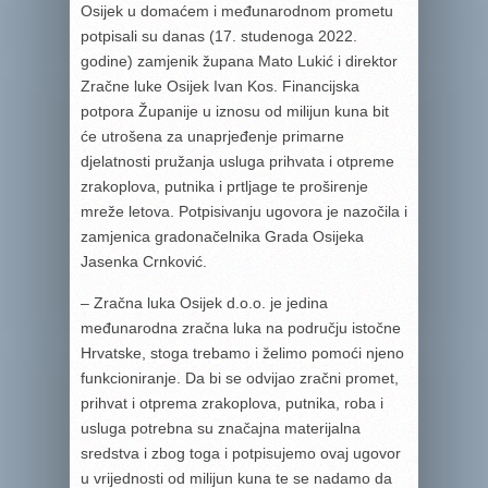
Osijek u domaćem i međunarodnom prometu
potpisali su danas (17. studenoga 2022.
godine) zamjenik župana Mato Lukić i direktor
Zračne luke Osijek Ivan Kos. Financijska
potpora Županije u iznosu od milijun kuna bit
će utrošena za unaprjeđenje primarne
djelatnosti pružanja usluga prihvata i otpreme
zrakoplova, putnika i prtljage te proširenje
mreže letova. Potpisivanju ugovora je nazočila i
zamjenica gradonačelnika Grada Osijeka
Jasenka Crnković.
– Zračna luka Osijek d.o.o. je jedina
međunarodna zračna luka na području istočne
Hrvatske, stoga trebamo i želimo pomoći njeno
funkcioniranje. Da bi se odvijao zračni promet,
prihvat i otprema zrakoplova, putnika, roba i
usluga potrebna su značajna materijalna
sredstva i zbog toga i potpisujemo ovaj ugovor
u vrijednosti od milijun kuna te se nadamo da