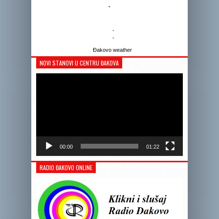
-
-
-
Đakovo weather
NOVI STANOVI U CENTRU ĐAKOVA
Reprodukto
videozapis
00:00
01:22
RADIO ĐAKOVO ONLINE