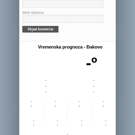
Web-stranica
Vremenska prognoza - Đakovo
-º
-
-
-
-
-
-
-
-
-
-
-
-
-
-
-
-
-
-
-
-
-
-
-