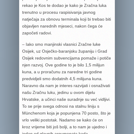
rekao je Kos te dodao je kako je Zračna luka
trenutno u procesu raspisivanja javnog
natječaja za obnovu terminala koji bi trebao biti
objavljen narednih mjeseci, nakon čega će
započeti radovi.
– Iako smo manjinski vlasnici Zračne luke
Osijek, uz Osječko-baranjsku županiju i Grad
Osijek redovnim subvencijama pomaže i potiče
njen razvoj. Ove godine to je bilo 1,5 milijun
kuna, a u proračunu za naredne tri godine
predvidjeli smo dodatnih 4,5 milijuna kuna.
Naravno da nam je interes razvijati i osnaživati
našu Zračnu luku, jedinu u ovom dijelu
Hrvatske, a učinci naše suradnje su već vidljivi.
To se prije svega odnosi na stalnu liniju s
Münchenom koja je popunjena 70 posto, što je
vrlo veliki postotak. Nadamo se kako će on
kroz vrijeme biti još bolji, a to nam je ujedno i
jedan od glavnih argumenata kada