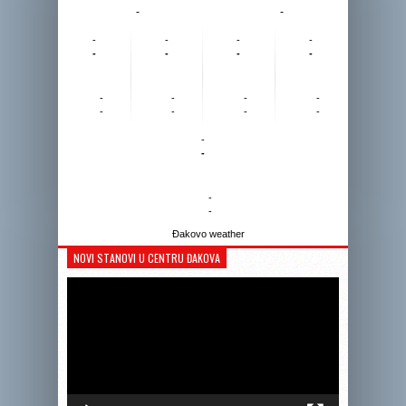
-
-
-
-
-
-
-
-
-
-
-
-
-
-
-
-
-
-
-
-
-
-
Đakovo weather
NOVI STANOVI U CENTRU ĐAKOVA
Reprodukto
videozapis