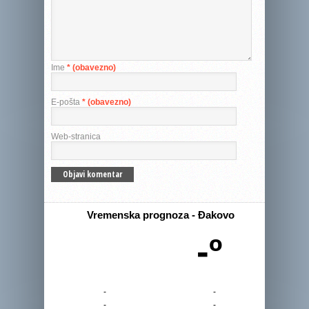
Ime
* (obavezno)
E-pošta
* (obavezno)
Web-stranica
Vremenska prognoza - Đakovo
-º
-
-
-
-