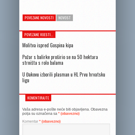
POVEZANE NOVOSTI
NOVOST
POVEZANE VIJESTI...
Molitva ispred Gospina kipa
Požar s balirke proširio se na 50 hektara
strništa s rolo balama
U Đakovu izborili plasman u HL Prvu hrvatsku
ligu
KOMENTIRAJTE
Vaša adresa e-pošte neće biti objavljena.
Obavezna
polja su označena sa
* (obavezno)
Komentar
* (obavezno)