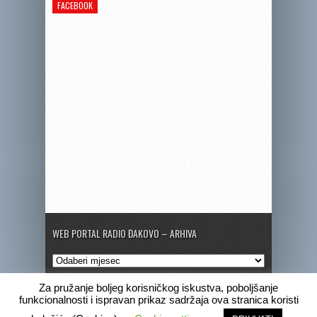
FACEBOOK
WEB PORTAL RADIO ĐAKOVO – ARHIVA
Web
portal
Radio
Za pružanje boljeg korisničkog iskustva, poboljšanje
Đakovo
funkcionalnosti i ispravan prikaz sadržaja ova stranica koristi
–
Copyright © 2020 Radio Đakovo