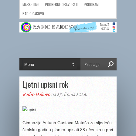
MARKETING
POGREBNE OBAVIJESTI
PROGRAM
RADIO ĐAKOVO
Ljetni upisni rok
Radio Đakovo
na 25. lipnja 2026.
Gimnazija Antuna Gustava Matoša za sljedeću
školsku godinu planira upisati 88 učenika u prvi