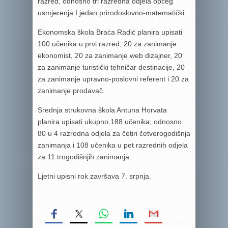
razred, odnosno tri razredna odjela općeg
usmjerenja I jedan prirodoslovno-matematički.
Ekonomska škola Braća Radić planira upisati
100 učenika u prvi razred; 20 za zanimanje
ekonomist, 20 za zanimanje web dizajner, 20
za zanimanje turistički tehničar destinacije, 20
za zanimanje upravno-poslovni referent i 20 za
zanimanje prodavač.
Srednja strukovna škola Antuna Horvata
planira upisati ukupno 188 učenika; odnosno
80 u 4 razredna odjela za četiri četverogodišnja
zanimanja i 108 učenika u pet razrednih odjela
za 11 trogodišnjih zanimanja.
Ljetni upisni rok završava 7. srpnja.