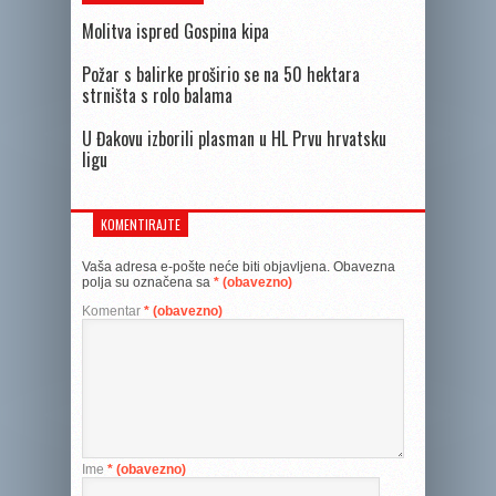
Molitva ispred Gospina kipa
Požar s balirke proširio se na 50 hektara
strništa s rolo balama
U Đakovu izborili plasman u HL Prvu hrvatsku
ligu
KOMENTIRAJTE
Vaša adresa e-pošte neće biti objavljena.
Obavezna
polja su označena sa
* (obavezno)
Komentar
* (obavezno)
Ime
* (obavezno)