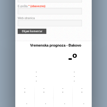
E-pošta
* (obavezno)
Web-stranica
Vremenska prognoza - Đakovo
-º
-
-
-
-
-
-
-
-
-
-
-
-
-
-
-
-
-
-