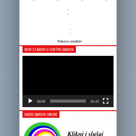
-
-
-
-
-
-
-
-
Đakovo weather
NOVI STANOVI U CENTRU ĐAKOVA
Reprodukto
videozapis
00:00
01:22
RADIO ĐAKOVO ONLINE