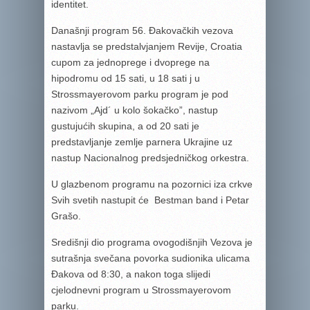
identitet.
Današnji program 56. Đakovačkih vezova
nastavlja se predstalvjanjem Revije, Croatia
cupom za jednoprege i dvoprege na
hipodromu od 15 sati, u 18 sati j u
Strossmayerovom parku program je pod
nazivom „Ajd´ u kolo šokačko”, nastup
gustujućih skupina, a od 20 sati je
predstavljanje zemlje parnera Ukrajine uz
nastup Nacionalnog predsjedničkog orkestra.
U glazbenom programu na pozornici iza crkve
Svih svetih nastupit će Bestman band i Petar
Grašo.
Središnji dio programa ovogodišnjih Vezova je
sutrašnja svečana povorka sudionika ulicama
Đakova od 8:30, a nakon toga slijedi
cjelodnevni program u Strossmayerovom
parku.