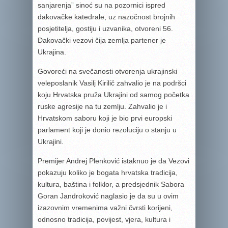
sanjarenja” sinoć su na pozornici ispred
đakovačke katedrale, uz nazočnost brojnih
posjetitelja, gostiju i uzvanika, otvoreni 56.
Đakovački vezovi čija zemlja partener je
Ukrajina.
Govoreći na svečanosti otvorenja ukrajinski
veleposlanik Vasilj Kirilič
zahvalio je na podršci
koju Hrvatska pruža Ukrajini od samog početka
ruske agresije na tu zemlju. Zahvalio je i
Hrvatskom saboru koji je bio prvi europski
parlament koji je donio rezoluciju o stanju u
Ukrajini.
Premijer Andrej Plenković istaknuo je da Vezovi
pokazuju koliko je bogata hrvatska tradicija,
kultura, baština i folklor, a predsjednik Sabora
Goran Jandroković naglasio je da su u ovim
izazovnim vremenima važni čvrsti korijeni,
odnosno tradicija, povijest, vjera, kultura i