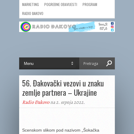
MARKETING
POGREBNE OBAVIJESTI
PROGRAM
RADIO ĐAKOVO
56. Đakovački vezovi u znaku
zemlje partnera – Ukrajine
Radio Đakovo
na 2. srpnja 2022.
Scenskom slikom pod nazivom „Šokačka