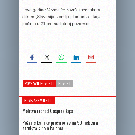
I ove godine Vezovi će završiti scenskom
slikom „Slavonijo, zemljo plemenita”, koja
počinje u 21 sat na ljetnoj pozornici.
POVEZANE NOVOSTI
NOVOST
POVEZANE VIJESTI...
Molitva ispred Gospina kipa
Požar s balirke proširio se na 50 hektara
strništa s rolo balama