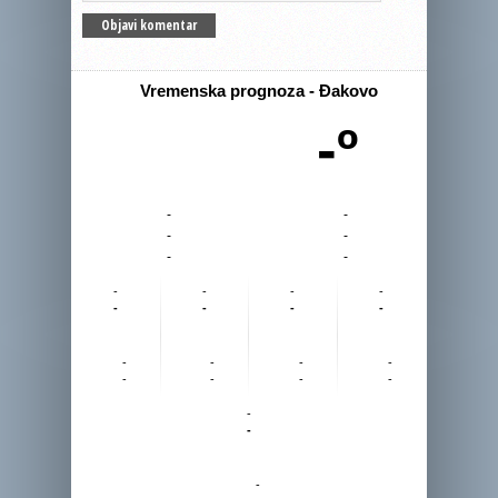
Vremenska prognoza - Đakovo
-º
-
-
-
-
-
-
-
-
-
-
-
-
-
-
-
-
-
-
-
-
-
-
-
-
-