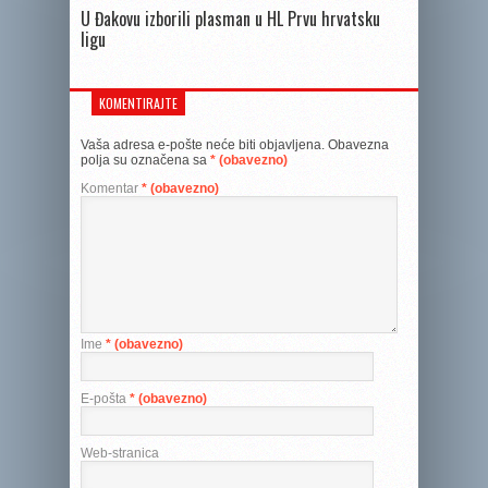
U Đakovu izborili plasman u HL Prvu hrvatsku
ligu
KOMENTIRAJTE
Vaša adresa e-pošte neće biti objavljena.
Obavezna
polja su označena sa
* (obavezno)
Komentar
* (obavezno)
Ime
* (obavezno)
E-pošta
* (obavezno)
Web-stranica