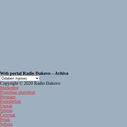
Web portal Radio Đakovo – Arhiva
Web
portal
Copyright © 2020 Radio Đakovo
Radio
Marketing
Đakovo
Pogrebne obavijesti
–
Program
Arhiva
Ponedjeljak
Utorak
Srijeda
Četvrtak
Petak
Subota