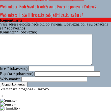
Web anketa: Podržavate li održavanje Povorke ponosa u Đakovu?
Web anketa: Hoće li Hrvatska pobijediti Češku na Euru?
Komentirajte
Vaša adresa e-pošte neće biti objavljena.
Obavezna polja su označena
sa
* (obavezno)
Komentar
* (obavezno)
Ime
* (obavezno)
E-pošta
* (obavezno)
Web-stranica
Vremenska prognoza - Đakovo
-º
-
-
-