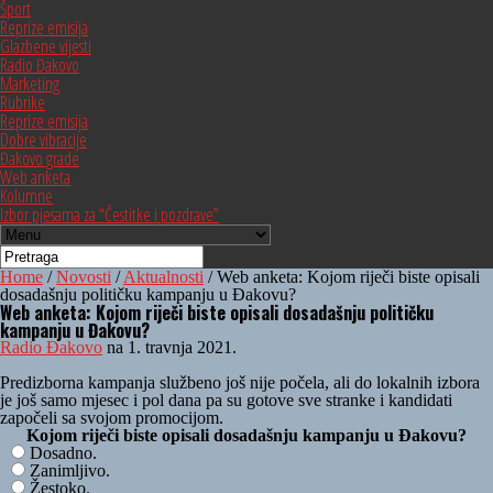
Šport
Reprize emisija
Glazbene vijesti
Radio Đakovo
Marketing
Rubrike
Reprize emisija
Dobre vibracije
Đakovo grade
Web anketa
Kolumne
Izbor pjesama za “Čestitke i pozdrave”
Home
/
Novosti
/
Aktualnosti
/
Web anketa: Kojom riječi biste opisali
dosadašnju političku kampanju u Đakovu?
Web anketa: Kojom riječi biste opisali dosadašnju političku
kampanju u Đakovu?
Radio Đakovo
na 1. travnja 2021.
Predizborna kampanja službeno još nije počela, ali do lokalnih izbora
je još samo mjesec i pol dana pa su gotove sve stranke i kandidati
započeli sa svojom promocijom.
Kojom riječi biste opisali dosadašnju kampanju u Đakovu?
Dosadno.
Zanimljivo.
Žestoko.