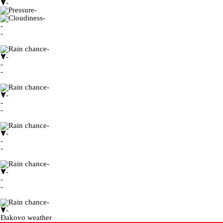
-
-
-
-
-
-
-
-
-
-
-
-
-
-
-
-
-
-
-
-
-
-
-
Đakovo weather