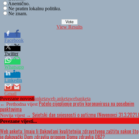
Anemično.
Ne pratim lokalnu politiku.
Ne znam.
View Results
Facebook
Twitter
Whatsapp
Linkedin
Gmail
Povezane novosti
anketa
web anketa
webanketa
Počelo cijepljenje protiv koronavirusa na posebnim
← Prethodna vijest
punktovima
Svjetski dan svjesnosti o autizmu (Nevenovci 31.3.2021.)
Novija vijest →
Povezane vijesti...
Web anketa: Imaju li Đakovčani kvalitetniju zdravstvenu zaštitu nakon što
je đakovački Dom zdravlja pripojen Domu zdravlja OBŽ?