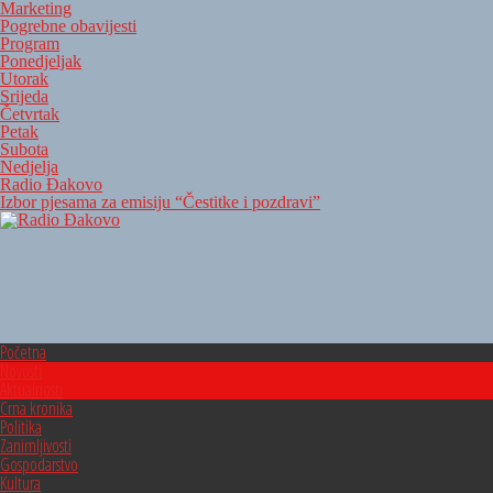
Marketing
Pogrebne obavijesti
Program
Ponedjeljak
Utorak
Srijeda
Četvrtak
Petak
Subota
Nedjelja
Radio Đakovo
Izbor pjesama za emisiju “Čestitke i pozdravi”
Početna
Novosti
Aktualnosti
Crna kronika
Politika
Zanimljivosti
Gospodarstvo
Kultura