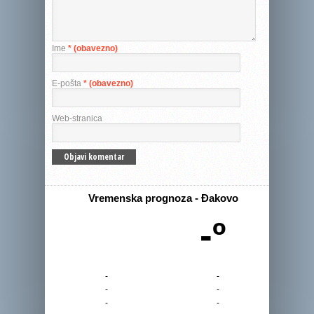
Ime
* (obavezno)
E-pošta
* (obavezno)
Web-stranica
Vremenska prognoza - Đakovo
-º
-
-
-
-
-
-