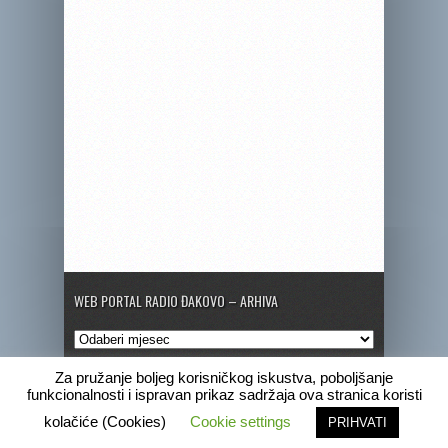
WEB PORTAL RADIO ĐAKOVO – ARHIVA
Web
portal
Radio
Za pružanje boljeg korisničkog iskustva, poboljšanje
Đakovo
funkcionalnosti i ispravan prikaz sadržaja ova stranica koristi
–
Copyright © 2020 Radio Đakovo
kolačiće (Cookies)
Cookie settings
PRIHVATI
Arhiva
Marketing
Pogrebne obavijesti
Program
Radio Đakovo