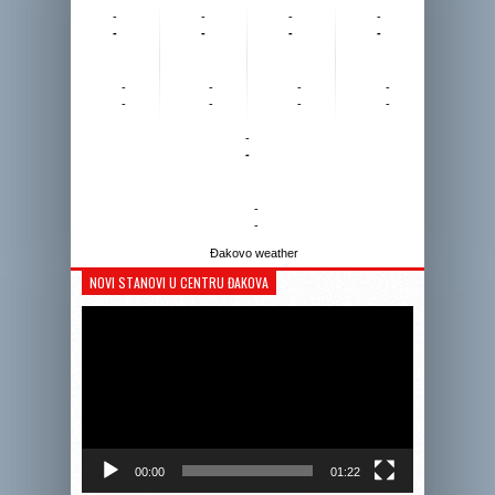
-
-
-
-
-
-
-
-
-
-
-
-
-
-
-
-
-
-
-
-
Đakovo weather
NOVI STANOVI U CENTRU ĐAKOVA
Reprodukto
videozapis
00:00
01:22