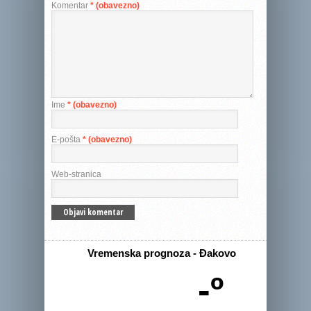
Komentar
* (obavezno)
Ime
* (obavezno)
E-pošta
* (obavezno)
Web-stranica
Vremenska prognoza - Đakovo
-º