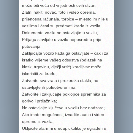
može biti veća od vrijednosti ovih stvari;
Zlatni nakit, novac, foto i video oprema,
prijenosna računala, torbice – mjesto im nije u
vozilima i česti su predmeti krađe iz vozila;
Dokumente vozila ne ostavljajte u vozilu;
Prtljagu stavljate u vozilo neposredno prije
putovanja;
Zaključajte vozilo kada ga ostavljate – čak i za
kratko vrijeme vašeg odsustva (odlazak na
kiosk, trgovinu, dječji vrtić) kradljivac može
iskoristiti za krađu;
Zatvorite sva vrata i prozorska stakla, ne
ostavljajte ih poluotvorenima;
Zatvorite i zaključajte poklopce spremnika za
gorivo i prtljažnika;
Ne ostavljajte ključeve u vozilu bez nadzora;
Ako imate mogućnost, izvadite audio i video
opremu iz vozila;
Uključite alarmni uređaj, ukoliko je ugrađen u