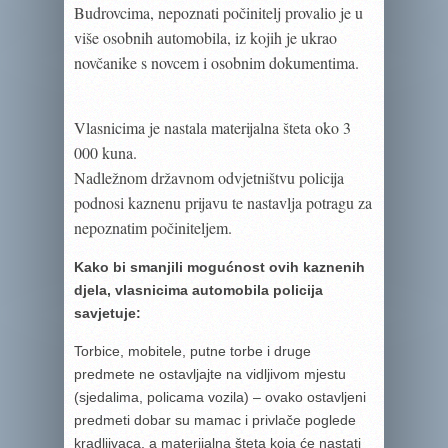
Budrovcima, nepoznati počinitelj provalio je u
više osobnih automobila, iz kojih je ukrao
novčanike s novcem i osobnim dokumentima.
Vlasnicima je nastala materijalna šteta oko 3
000 kuna.
Nadležnom državnom odvjetništvu
policija
podnosi kaznenu prijavu te nastavlja potragu za
nepoznatim počiniteljem.
Kako bi smanjili mogućnost ovih kaznenih
djela, vlasnicima automobila policija
savjetuje:
Torbice, mobitele, putne torbe i druge
predmete ne ostavljajte na vidljivom mjestu
(sjedalima, policama vozila) – ovako ostavljeni
predmeti dobar su mamac i privlače poglede
kradljivaca, a materijalna šteta koja će nastati