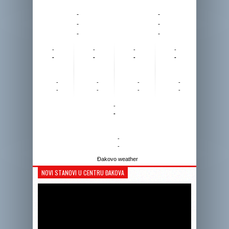
-
-
-
-
-
-
-
-
-
-
-
-
-
-
-
-
-
-
-
-
-
-
-
-
-
-
Đakovo weather
NOVI STANOVI U CENTRU ĐAKOVA
Reprodukto
videozapis