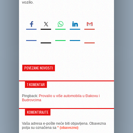
vozilo.
POVEZANE NOVOSTI
1 KOMENTAR
Pingback:
Provalio u više automobila u Đakovu i
Budrovcima
KOMENTIRAJTE
Vaša adresa e-pošte neće biti objavljena.
Obavezna
polja su označena sa
* (obavezno)