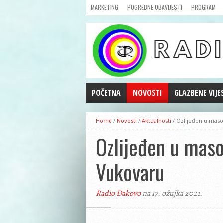
MARKETING
POGREBNE OBAVIJESTI
PROGRAM
POČETNA
NOVOSTI
GLAZBENE VIJE
AKTUALNOSTI
Home
/
Novosti
/
Aktualnosti
/
Ozlijeđen u masov
CRNA KRONIKA
Ozlijeđen u maso
POLITIKA
ZANIMLJIVOSTI
Vukovaru
GOSPODARSTVO
KULTURA
Radio Đakovo
na 17. ožujka 2021.
ŠPORT
REPRIZE EMISIJA