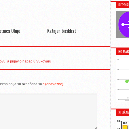
REPRIZ
jetnica Oluje
Kažnjen biciklist
RĐ MAR
ovu, a prijavio napad u Vukovaru
ezna polja su označena sa
* (obavezno)
SLUŠAN