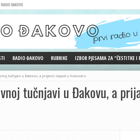
RADIO ĐAKOVO
STI
RADIO ĐAKOVO
RUBRIKE
IZBOR PJESAMA ZA “ČESTITKE I
MARKETING
REPRIZE EMISIJA
noj tučnjavi u Đakovu, a prijavio napad u Vukovaru
DOBRE VIBRACIJE
vnoj tučnjavi u Đakovu, a prij
ĐAKOVO GRADE
WEB ANKETA
KOLUMNE