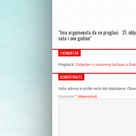
“Ima argumenata da se proglasi
31. obl
suša i ove godine”
1 KOMENTAR
Pingback:
Ozlijeđen u masovnoj tučnjavi u Đak
KOMENTIRAJTE
Vaša adresa e-pošte neće biti objavljena.
Obav
Komentar
* (obavezno)