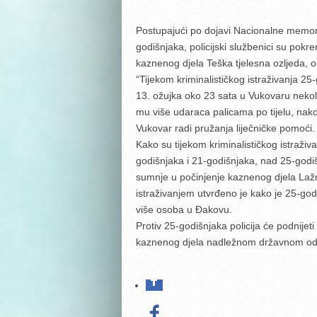
Postupajući po dojavi Nacionalne memori
godišnjaka, policijski službenici su pokre
kaznenog djela Teška tjelesna ozljeda, o
“Tijekom kriminalističkog istraživanja 25
13. ožujka oko 23 sata u Vukovaru nekol
mu više udaraca palicama po tijelu, na
Vukovar radi pružanja liječničke pomoći.
Kako su tijekom kriminalističkog istraživ
godišnjaka i 21-godišnjaka, nad 25-godiš
sumnje u počinjenje kaznenog djela Lažno
istraživanjem utvrđeno je kako je 25-god
više osoba u Đakovu.
Protiv 25-godišnjaka policija će podnijet
kaznenog djela nadležnom državnom odvj