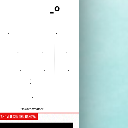
-º
-
-
-
-
-
-
-
-
-
-
-
-
-
-
-
-
-
-
-
-
-
-
Đakovo weather
TANOVI U CENTRU ĐAKOVA
Reproduktor
videozapisa