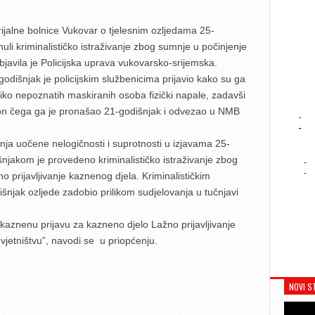
jalne bolnice Vukovar o tjelesnim ozljedama 25-
nuli kriminalističko istraživanje zbog sumnje u počinjenje
bjavila je Policijska uprava vukovarsko-srijemska.
-godišnjak je policijskim službenicima prijavio kako su ga
iko nepoznatih maskiranih osoba fizički napale, zadavši
kon čega ga je pronašao 21-godišnjak i odvezao u NMB
-
-
anja uočene nelogičnosti i suprotnosti u izjavama 25-
njakom je provedeno kriminalističko istraživanje zbog
-
-
 prijavljivanje kaznenog djela. Kriminalističkim
išnjak ozljede zadobio prilikom sudjelovanja u tučnjavi
i kaznenu prijavu za kazneno djelo Lažno prijavljivanje
etništvu”, navodi se u priopćenju.
NOVI S