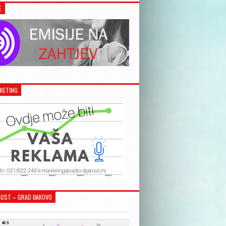
E
KETING
OST – GRAD ĐAKOVO