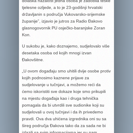
dolaska nažalost jedna osoba je zadobila teške
tjelesne ozljede, a to je 23-godišnji hrvatski
državljanin s područja Vukovarsko-srijemske
županije”, izjavio je jutros za Radio Đakovo
glasnogovornik PU osječko-baranjske Zoran
Kon.
U sukobu je, kako doznajemo, sudjelovalo više
desetaka osoba od kojih mnogi izvan
Đakovšitne.
„U ovom događaju smo uhitili dvije osobe protiv
kojih podnosimo kaznene prijave za
sudjelovanje u tučnjavi, a možemo reći da
ćemo iskoristiti sve dokaze koje smo prikupili
na mjestu događaja kao i druga tehnička
pomagala da bi utvrdili sve sudionike koji su
sudjelovali u ovoj tučnjavi i da ih privedemo
pravdi. Ova dva uhićena izgrednika oni su sa
šireg područja Đakova tako da za sada ne bi
izlazili sa svim informacijama jer su nam