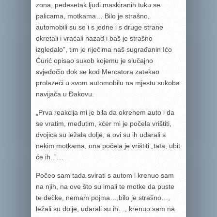
zona, pedesetak ljudi maskiranih tuku se
palicama, motkama… Bilo je strašno,
automobili su se i s jedne i s druge strane
okretali i vraćali nazad i baš je strašno
izgledalo”, tim je riječima naš sugrađanin Ićo
Ćurić opisao sukob kojemu je slučajno
svjedočio dok se kod Mercatora zatekao
prolazeći u svom automobilu na mjestu sukoba
navijača u Đakovu.
„Prva reakcija mi je bila da okrenem auto i da
se vratim, međutim, kćer mi je počela vrištiti,
dvojica su ležala dolje, a ovi su ih udarali s
nekim motkama, ona počela je vrištiti „tata, ubit
će ih..”…
Počeo sam tada svirati s autom i krenuo sam
na njih, na ove što su imali te motke da puste
te dečke, nemam pojma…,bilo je strašno…,
ležali su dolje, udarali su ih…, krenuo sam na