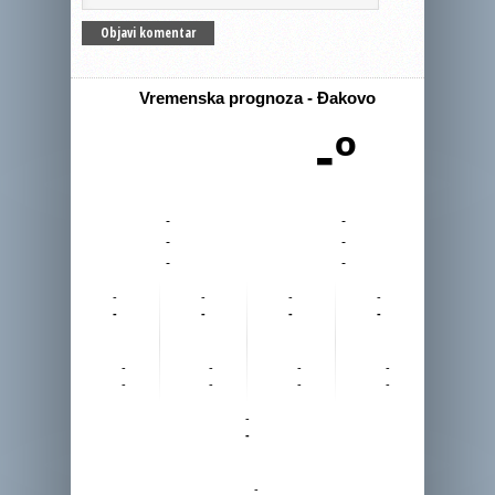
Vremenska prognoza - Đakovo
-º
-
-
-
-
-
-
-
-
-
-
-
-
-
-
-
-
-
-
-
-
-
-
-
-
-