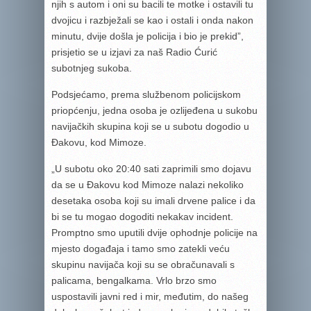
njih s autom i oni su bacili te motke i ostavili tu
dvojicu i razbježali se kao i ostali i onda nakon
minutu, dvije došla je policija i bio je prekid”,
prisjetio se u izjavi za naš Radio Ćurić
subotnjeg sukoba.
Podsjećamo, prema službenom policijskom
priopćenju, jedna osoba je ozlijeđena u sukobu
navijačkih skupina koji se u subotu dogodio u
Đakovu, kod Mimoze.
„U subotu oko 20:40 sati zaprimili smo dojavu
da se u Đakovu kod Mimoze nalazi nekoliko
desetaka osoba koji su imali drvene palice i da
bi se tu mogao dogoditi nekakav incident.
Promptno smo uputili dvije ophodnje policije na
mjesto događaja i tamo smo zatekli veću
skupinu navijača koji su se obračunavali s
palicama, bengalkama. Vrlo brzo smo
uspostavili javni red i mir, međutim, do našeg