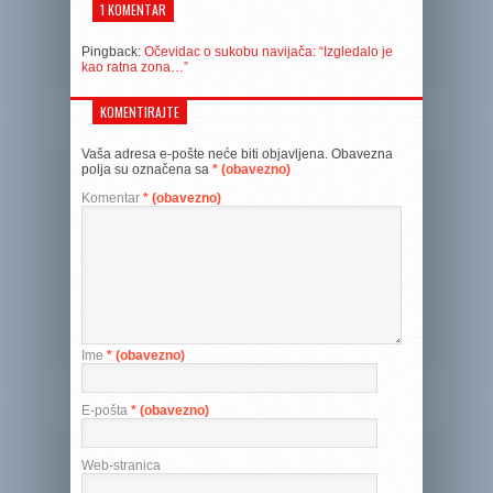
1 KOMENTAR
Pingback:
Očevidac o sukobu navijača: “Izgledalo je
kao ratna zona…”
KOMENTIRAJTE
Vaša adresa e-pošte neće biti objavljena.
Obavezna
polja su označena sa
* (obavezno)
Komentar
* (obavezno)
Ime
* (obavezno)
E-pošta
* (obavezno)
Web-stranica