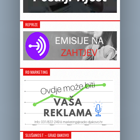
REPRIZE
RĐ MARKETING
SLUŠANOST – GRAD ĐAKOVO