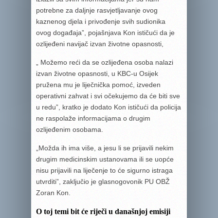
potrebne za daljnje rasvjetljavanje ovog
kaznenog djela i privođenje svih sudionika
ovog događaja”, pojašnjava Kon ističući da je
ozlijeđeni navijač izvan životne opasnosti,
„ Možemo reći da se ozlijeđena osoba nalazi
izvan životne opasnosti, u KBC-u Osijek
pružena mu je liječnička pomoć, izveden
operativni zahvat i svi očekujemo da će biti sve
u redu”, kratko je dodato Kon ističući da policija
ne raspolaže informacijama o drugim
ozlijeđenim osobama.
„Možda ih ima više, a jesu li se prijavili nekim
drugim medicinskim ustanovama ili se uopće
nisu prijavili na liječenje to će sigurno istraga
utvrditi”, zaključio je glasnogovonik PU OBŽ
Zoran Kon.
O toj temi bit će riječi u današnjoj emisiji