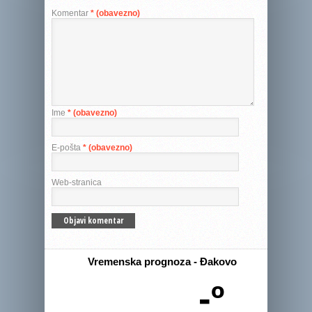
Komentar
* (obavezno)
Ime
* (obavezno)
E-pošta
* (obavezno)
Web-stranica
Vremenska prognoza - Đakovo
-º