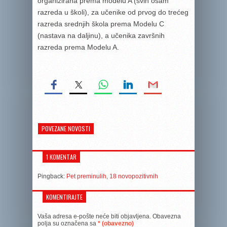
organizirana prema modelu A (svih osam
razreda u školi), za učenike od prvog do trećeg
razreda srednjih škola prema Modelu C
(nastava na daljinu), a učenika završnih
razreda prema Modelu A.
POVEZANE NOVOSTI
1 KOMENTAR
Pingback:
Pet preminulih, 18 novopozitivnih
KOMENTIRAJTE
Vaša adresa e-pošte neće biti objavljena.
Obavezna
polja su označena sa
* (obavezno)