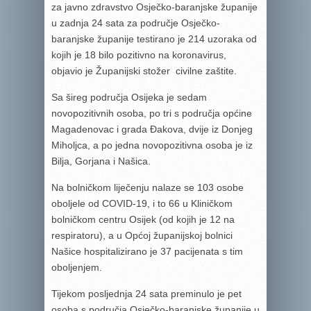
za javno zdravstvo Osječko-baranjske županije
u zadnja 24 sata za područje Osječko-
baranjske županije testirano je 214 uzoraka od
kojih je 18 bilo pozitivno na koronavirus,
objavio je Županijski stožer civilne zaštite.
Sa šireg područja Osijeka je sedam
novopozitivnih osoba, po tri s područja općine
Magadenovac i grada Đakova, dvije iz Donjeg
Miholjca, a po jedna novopozitivna osoba je iz
Bilja, Gorjana i Našica.
Na bolničkom liječenju nalaze se 103 osobe
oboljele od COVID-19, i to 66 u Kliničkom
bolničkom centru Osijek (od kojih je 12 na
respiratoru), a u Općoj županijskoj bolnici
Našice hospitalizirano je 37 pacijenata s tim
oboljenjem.
Tijekom posljednja 24 sata preminulo je pet
osoba s područja Osječko-baranjske županije u