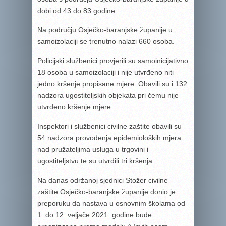
dobi od 43 do 83 godine.
Na području Osječko-baranjske županije u
samoizolaciji se trenutno nalazi 660 osoba.
Policijski službenici provjerili su samoinicijativno
18 osoba u samoizolaciji i nije utvrđeno niti
jedno kršenje propisane mjere. Obavili su i 132
nadzora ugostiteljskih objekata pri čemu nije
utvrđeno kršenje mjere.
Inspektori i službenici civilne zaštite obavili su
54 nadzora provođenja epidemioloških mjera
nad pružateljima usluga u trgovini i
ugostiteljstvu te su utvrdili tri kršenja.
Na danas održanoj sjednici Stožer civilne
zaštite Osječko-baranjske županije donio je
preporuku da nastava u osnovnim školama od
1. do 12. veljače 2021. godine bude