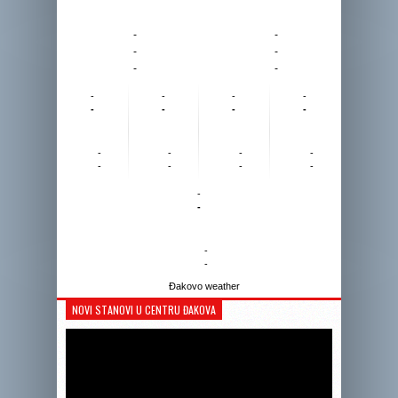
-
-
-
-
-
-
-
-
-
-
-
-
-
-
-
-
-
-
-
-
-
-
-
-
-
-
Đakovo weather
NOVI STANOVI U CENTRU ĐAKOVA
Reprodukto
videozapis