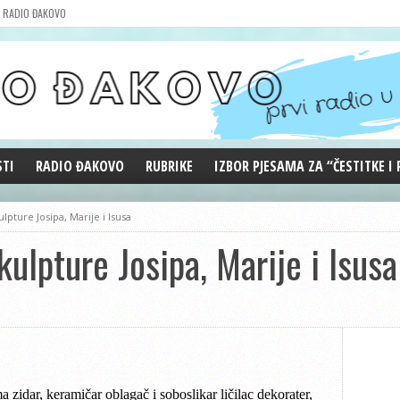
RADIO ĐAKOVO
STI
RADIO ĐAKOVO
RUBRIKE
IZBOR PJESAMA ZA “ČESTITKE I
MARKETING
REPRIZE EMISIJA
ulpture Josipa, Marije i Isusa
DOBRE VIBRACIJE
skulpture Josipa, Marije i Isusa
ĐAKOVO GRADE
WEB ANKETA
KOLUMNE
idar, keramičar oblagač i soboslikar ličilac dekorater,