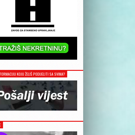
FORMACIJU KOJU ŽELIŠ PODIJELITI SA SVIMA?
E