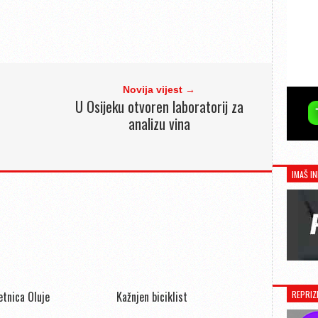
Novija vijest →
U Osijeku otvoren laboratorij za
analizu vina
IMAŠ IN
REPRIZ
jetnica Oluje
Kažnjen biciklist