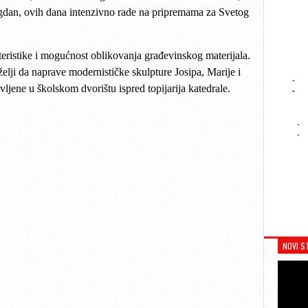
dan, ovih dana intenzivno rade na pripremama za Svetog
eristike i mogućnost oblikovanja građevinskog materijala.
želji da naprave modernističke skulpture Josipa, Marije i
-
vljene u školskom dvorištu ispred topijarija katedrale.
-
-
-
NOVI S