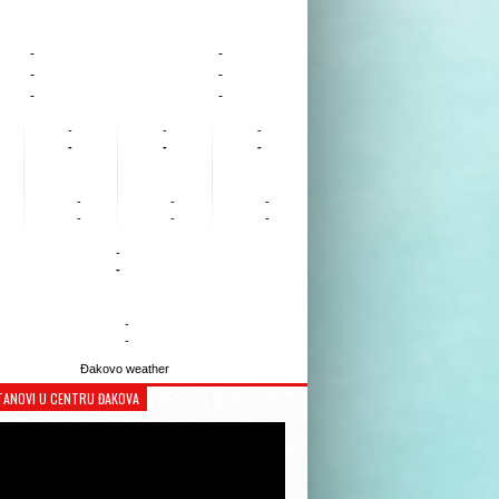
-
-
-
-
-
-
-
-
-
-
-
-
-
-
-
-
-
-
-
-
-
-
Đakovo weather
TANOVI U CENTRU ĐAKOVA
Reproduktor
videozapisa