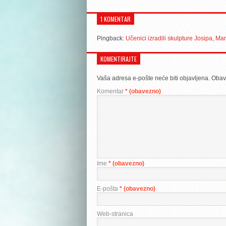
1 KOMENTAR
Pingback:
Učenici izradili skulpture Josipa, Mari
KOMENTIRAJTE
Vaša adresa e-pošte neće biti objavljena.
Obav
Komentar
* (obavezno)
Ime
* (obavezno)
E-pošta
* (obavezno)
Web-stranica