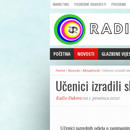
MARKETING
POGREBNE OBAVIJESTI
PROGRAM
POČETNA
NOVOSTI
GLAZBENE VIJE
AKTUALNOSTI
Home
/
Novosti
/
Aktualnosti
/
Učenici izradili sk
CRNA KRONIKA
Učenici izradili 
POLITIKA
ZANIMLJIVOSTI
Radio Đakovo
na 1. prosinca 2020.
GOSPODARSTVO
KULTURA
ŠPORT
REPRIZE EMISIJA
Učenici razrednih odjela u zanimanjima z