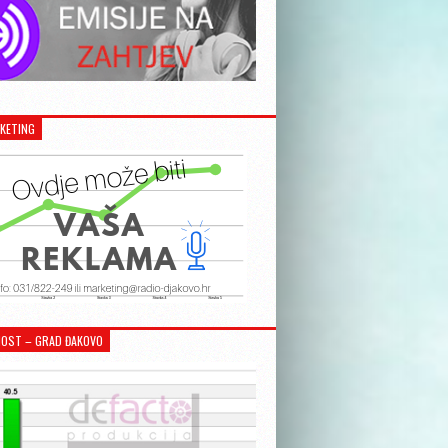
KETING
OST – GRAD ĐAKOVO