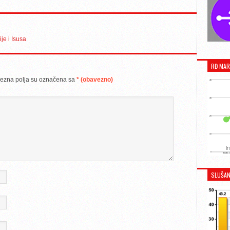
je i Isusa
RĐ MAR
ezna polja su označena sa
* (obavezno)
SLUŠAN