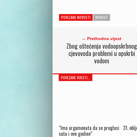
POVEZANE NOVOSTI
NOVOST
← Prethodna vijest
Zbog oštećenja vodoopskrbnog
cjevovoda problemi u opskrbi
vodom
POVEZANE VIJESTI...
“Ima argumenata da se proglasi
31. obl
suša i ove godine”