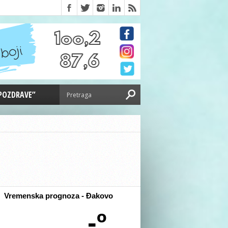
 POZDRAVE”
Vremenska prognoza - Đakovo
-º